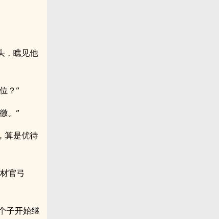
头，瞧见他
位？”
徼。”
，算是优待
练材官弓
个子开始继