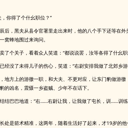
夫，你得了个什幺职位？”
辰后，黑夫从县令官署里走出来时，他的八个手下还等在外
一窝蜂地围过来询问。
卖了个关子，看着众人笑道：“都说说罢，汝等各得了什幺职
已经没了未得儿子的伤心，笑道：“右尉安排我做了北郊乡游
，地方上的游徼一职，和大夫、不更对应，让东门豹做游徼
豹的凶名，震慑一乡盗贼、少年不在话下。
结结巴巴地道：“右……右尉让我，让我做了屯长，训……训
长处是箭术精准，这两年，随着生活好了起来，才19岁的他