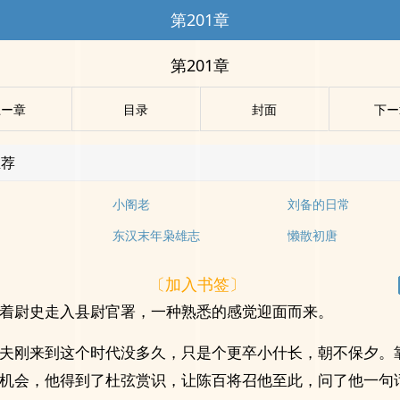
第201章
第201章
上ー章
目录
封面
下ー
推荐
小阁老
刘备的日常
东汉末年枭雄志
懒散初唐
〔加入书签〕
着尉史走入县尉官署，一种熟悉的感觉迎面而来。
夫刚来到这个时代没多久，只是个更卒小什长，朝不保夕。
机会，他得到了杜弦赏识，让陈百将召他至此，问了他一句