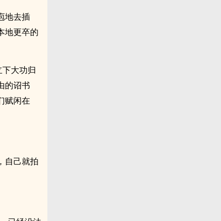
庖地去插
本地更卒的
立下大功归
由的诏书
们赋闲在
，自己就拍