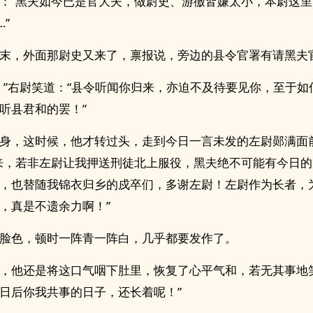
：“黑夫如今已是官大夫，做尉史、游徼皆嫌太小，本尉这
”
末，外面那尉史又来了，禀报说，旁边的县令官署有请黑夫
。”右尉笑道：“县令听闻你归来，亦迫不及待要见你，至于如
听县君和的罢！”
身，这时候，他才转过头，走到今日一言未发的左尉郧满面
来，若非左尉让我押送刑徒北上服役，黑夫绝不可能有今日
，也替随我锦衣归乡的戍卒们，多谢左尉！左尉作为长者，
，真是不遗余力啊！”
脸色，顿时一阵青一阵白，几乎都要发作了。
，他还是将这口气咽下肚里，恢复了心平气和，若无其事地
日后你我共事的日子，还长着呢！”