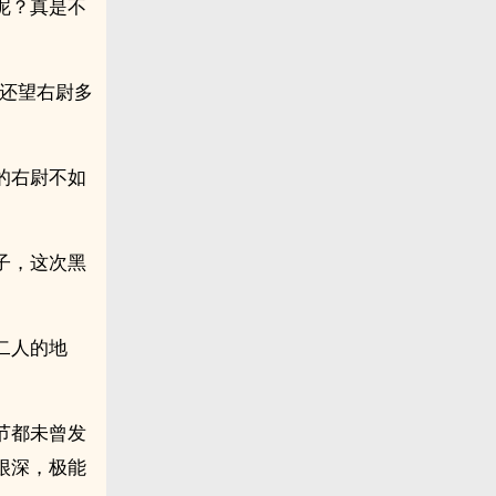
呢？真是不
后还望右尉多
的右尉不如
子，这次黑
二人的地
节都未曾发
很深，极能