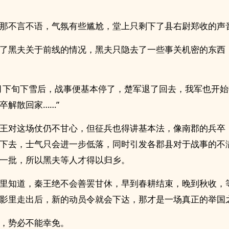
那不言不语，气氛有些尴尬，堂上只剩下了县右尉郑收的声
了黑夫关于前线的情况，黑夫只隐去了一些事关机密的东西
月下旬下雪后，战事便基本停了，楚军退了回去，我军也开
卒解散回家……”
王对这场仗仍不甘心，但征兵也得讲基本法，像南郡的兵卒
下去，士气只会进一步低落，同时引发各郡县对于战事的不
一批，所以黑夫等人才得以归乡。
里知道，秦王绝不会善罢甘休，早到春耕结束，晚到秋收，
影里走出后，新的动员令就会下达，那才是一场真正的举国
，势必不能幸免。