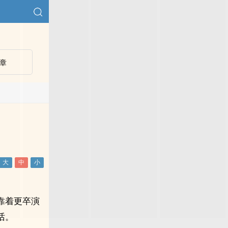
章
靠着更卒演
话。