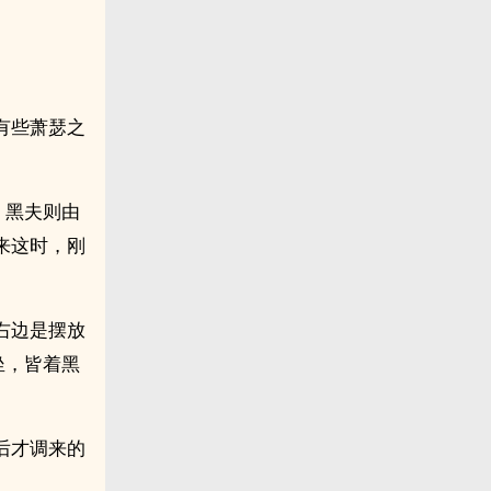
有些萧瑟之
。黑夫则由
来这时，刚
右边是摆放
坐，皆着黑
后才调来的