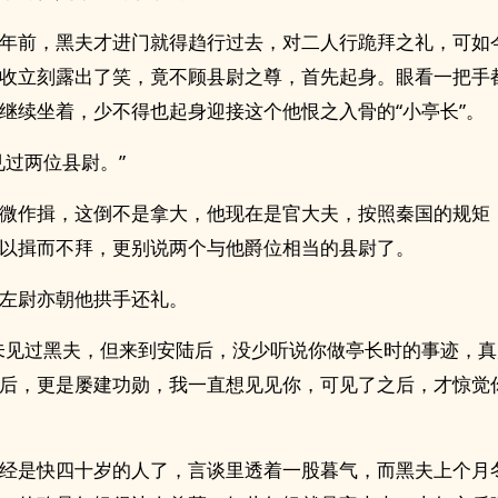
年前，黑夫才进门就得趋行过去，对二人行跪拜之礼，可如
收立刻露出了笑，竟不顾县尉之尊，首先起身。眼看一把手
继续坐着，少不得也起身迎接这个他恨之入骨的“小亭长”。
见过两位县尉。”
微作揖，这倒不是拿大，他现在是官大夫，按照秦国的规矩
以揖而不拜，更别说两个与他爵位相当的县尉了。
左尉亦朝他拱手还礼。
未见过黑夫，但来到安陆后，没少听说你做亭长时的事迹，
后，更是屡建功勋，我一直想见见你，可见了之后，才惊觉
经是快四十岁的人了，言谈里透着一股暮气，而黑夫上个月