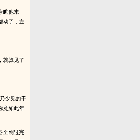
今瞧他来
都动了，左
，就算见了
真乃少见的干
你竟如此年
冬至刚过完