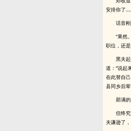
郑收道
安排你了……
话音刚
“果然
职位，还是
黑夫起
道：“说起
在此替自己
县同乡后辈
郧满的
但终究
夫谦逊了，