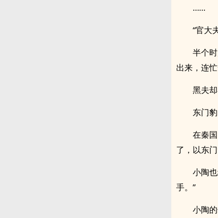
……
“官大
半个时
出来，连忙
黑夫却
东门豹
在秦国
了，以东门
小陶也
手。”
小陶的