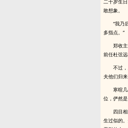
二十岁生日
敢想象。
“我乃
多指点。”
郑收主
前任杜弦远
不过，
夫他们归来
寒暄几
位，俨然是
四目相
生过似的。