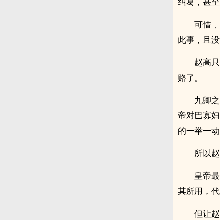
纠葛，甚至
可惜，
此事，且没
赵高只
赂了。
九卿之
帝对巴寡妇
的一举一动
所以赵
皇帝最
其所用，代
但让赵