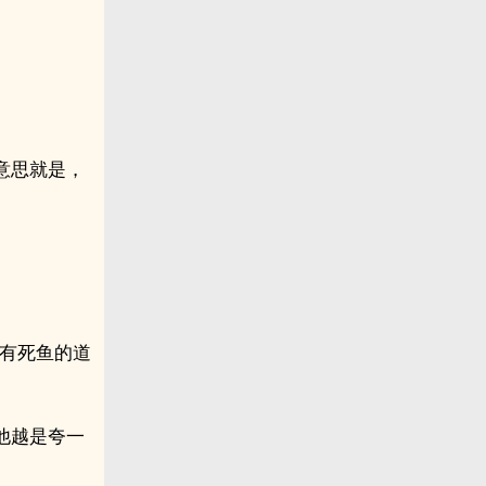
意思就是，
必有死鱼的道
他越是夸一