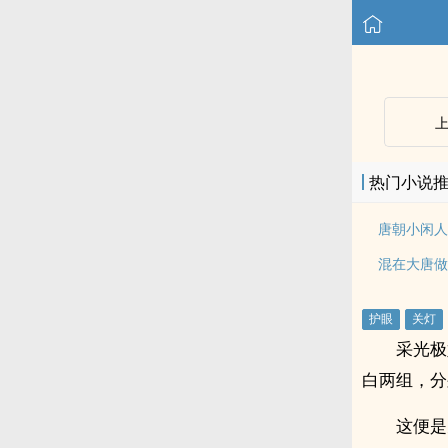
热门小说
唐朝小闲人
混在大唐做
采光极
白两组，分
这便是