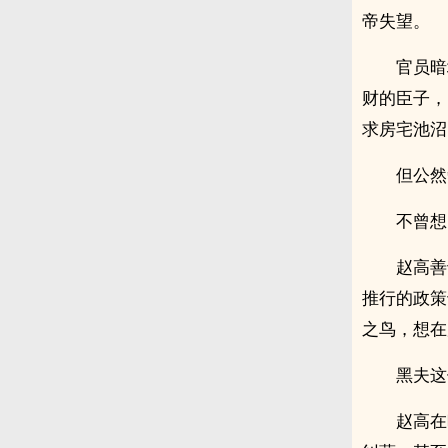
帝失望。
官员暗
财的臣子，
求房宅池沼
但公然
不曾想
赵高善
推行的政策
之鸟，想在
黑夫这
赵高在