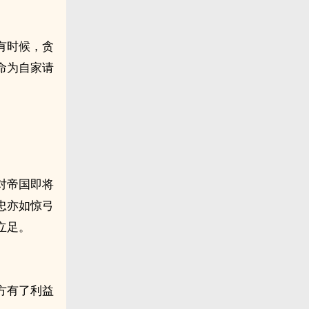
有时候，贪
命为自家请
对帝国即将
忠亦如惊弓
立足。
方有了利益