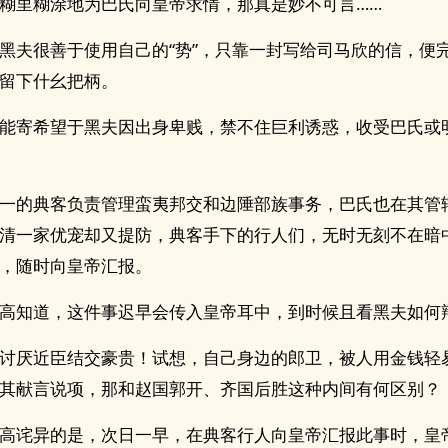
糊里糊涂地为巴氏向皇帝求情，那真是妙不可言……
黑夫很善于使用自己的“势”，只靠一封写给司马欣的信，便
留下什幺把柄。
能寄希望于黑夫因出身卑贱，禁不住巨利诱惑，收受巴氏或
一的典客负责管理蛮夷邦交和边陲部族事务，巴氏也在其管
清一家优宠却又提防，典客手下的行人们，无时无刻不在暗
，随时向皇帝汇报。
高知道，这件事迟早会传入皇帝耳中，到时候且看黑夫如何
讨厌近臣结交豪贵！试想，自己身边的郎卫，被人用金钱轻
其献言说项，那和赵国郭开、齐国后胜这种内间有何区别？
高诧异的是，次日一早，在典客行人向皇帝汇报此事时，皇