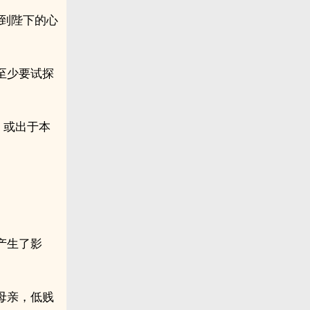
测到陛下的心
至少要试探
，或出于本
产生了影
母亲，低贱