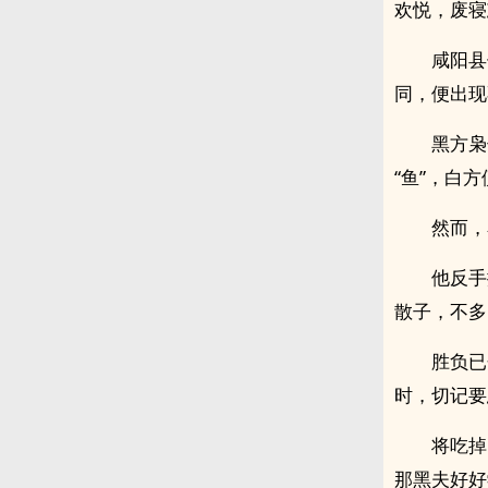
欢悦，废寝
咸阳县
同，便出现
黑方枭
“鱼”，白
然而，
他反手
散子，不多
胜负已
时，切记要
将吃掉
那黑夫好好