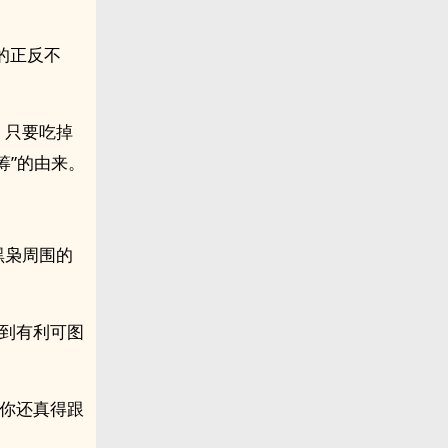
的正反不
，只要吃掉
筹”的由来。
黑枭周围的
看到有利可图
，你还真得跟