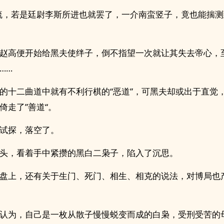
疏，若是廷尉李斯所进也就罢了，一介南蛮竖子，竟也能揣
赵高便开始给黑夫使绊子，倒不指望一次就让其失去帝心，
……
的十二曲道中就有不利行棋的“恶道”，可黑夫却或出于直觉
倚走了”善道“。
试探，落空了。
头，看着手中紧攒的黑白二枭子，陷入了沉思。
盘上，还有关于生门、死门、相生、相克的说法，对博局也
认为，自己是一枚从散子慢慢蜕变而成的白枭，受刑受苦的