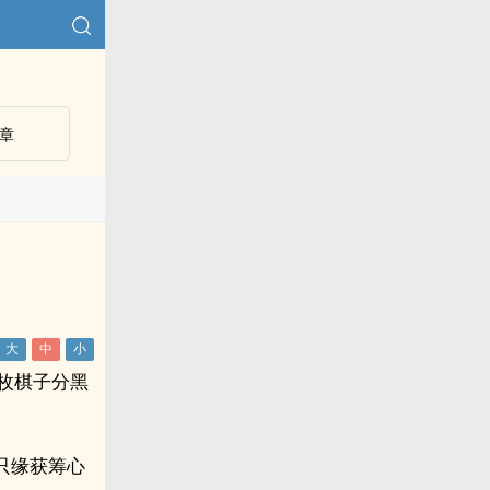
章
枚棋子分黑
只缘获筹心