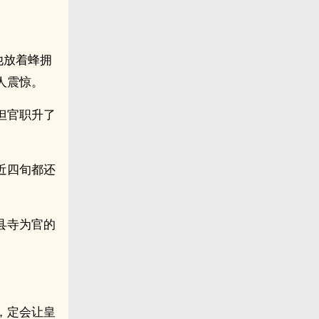
他放着蜂拥
人震惊。
但官职升了
近四旬都还
县寺为官的
，定会让皇