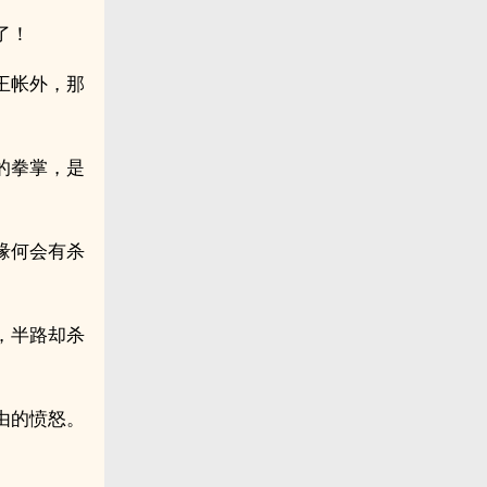
了！
王帐外，那
的拳掌，是
缘何会有杀
，半路却杀
由的愤怒。