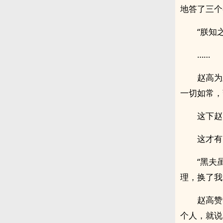
地答了三个
“朕知
……
赵高为
一切如常，
这下赵
这才有
“黑夫
理，换了我
赵高赞
个人，就说