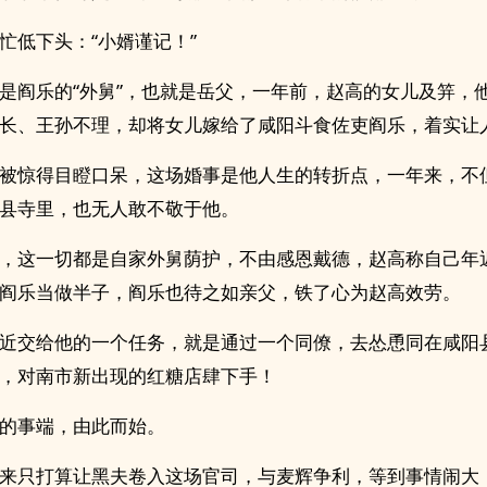
忙低下头：“小婿谨记！”
是阎乐的“外舅”，也就是岳父，一年前，赵高的女儿及笄，
长、王孙不理，却将女儿嫁给了咸阳斗食佐吏阎乐，着实让
被惊得目瞪口呆，这场婚事是他人生的转折点，一年来，不
县寺里，也无人敢不敬于他。
，这一切都是自家外舅荫护，不由感恩戴德，赵高称自己年
阎乐当做半子，阎乐也待之如亲父，铁了心为赵高效劳。
近交给他的一个任务，就是通过一个同僚，去怂恿同在咸阳
，对南市新出现的红糖店肆下手！
的事端，由此而始。
来只打算让黑夫卷入这场官司，与麦辉争利，等到事情闹大