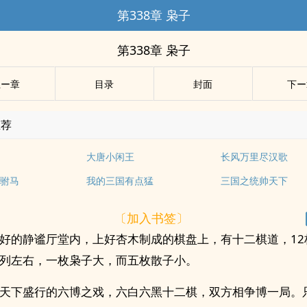
第338章 枭子
第338章 枭子
上ー章
目录
封面
下ー
推荐
大唐小闲王
长风万里尽汉歌
驸马
我的三国有点猛
三国之统帅天下
〔加入书签〕
好的静谧厅堂内，上好杏木制成的棋盘上，有十二棋道，12
列左右，一枚枭子大，而五枚散子小。
天下盛行的六博之戏，六白六黑十二棋，双方相争博一局。