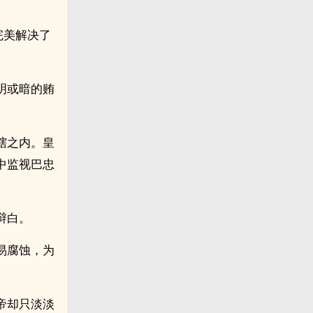
完美解决了
明或暗的贿
辖之内。皇
中监视巴忠
辩白。
易腐蚀，为
帝却只淡淡