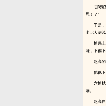
“那奏
思！？”
于是，
出此人深浅
博局上
能，不偏不
赵高的
他低下
六博栻
响。
赵高自