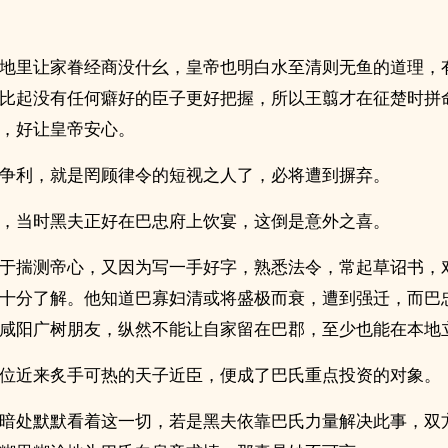
地里让家眷经商没什幺，皇帝也明白水至清则无鱼的道理，
比起没有任何癖好的臣子更好把握，所以王翦才在征楚时拼
，好让皇帝安心。
争利，就是罔顾律令的短视之人了，必将遭到摒弃。
，当时黑夫正好在巴忠府上饮宴，这倒是意外之喜。
于揣测帝心，又因为写一手好字，熟悉法令，常起草诏书，
十分了解。他知道巴寡妇清或将盛极而衰，遭到强迁，而巴
咸阳广树朋友，纵然不能让自家留在巴郡，至少也能在本地
位近来炙手可热的天子近臣，便成了巴氏重点投资的对象。
暗处默默看着这一切，若是黑夫依靠巴氏力量解决此事，双