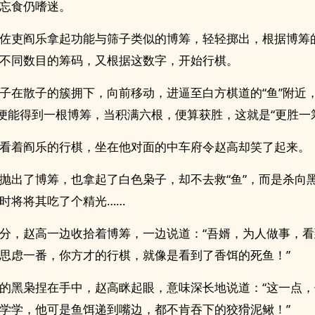
忘食仍嗜迷。
佐吏阎乐拿起功能与筛子类似的博筹，轻轻掷出，根据博筹
不同数目的筹码，又根据这数字，开始行棋。
子在散子的簇拥下，向前移动，进逼至白方棋道的“鱼”附近
方便能得到一根博筹，当积满六根，便算获胜，这就是“更胜一
看着阎乐的行棋，坐在他对面的中车府令赵高却笑了起来。
抛出了博筹，也拿起了白色枭子，却不去救“鱼”，而是杀向
时将将其吃了个精光……
分，赵高一边收拾着博筹，一边说道：“吾婿，为人做事，
思虑一番，你方才的行棋，就像是看到了香饵的死鱼！”
的黑枭捏在手中，赵高眯起眼，意味深长地说道：“这一点
学学，他可是鱼饵递到嘴边，都不肯吞下的狡猾泥鳅！”