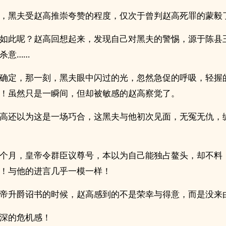
，黑夫受赵高推崇夸赞的程度，仅次于曾判赵高死罪的蒙毅
如此呢？赵高回想起来，发现自己对黑夫的警惕，源于陈县
杀意……
确定，那一刻，黑夫眼中闪过的光，忽然急促的呼吸，轻握
！虽然只是一瞬间，但却被敏感的赵高察觉了。
高还以为这是一场巧合，这黑夫与他初次见面，无冤无仇，
个月，皇帝令群臣议尊号，本以为自己能独占鳌头，却不料
！与他的进言几乎一模一样！
帝升爵诏书的时候，赵高感到的不是荣幸与得意，而是没来
深的危机感！