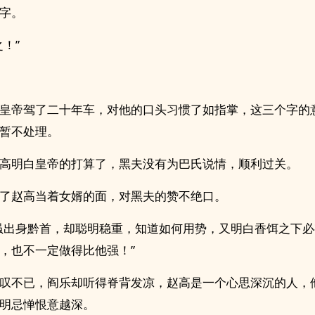
字。
之！”
皇帝驾了二十年车，对他的口头习惯了如指掌，这三个字的
暂不处理。
高明白皇帝的打算了，黑夫没有为巴氏说情，顺利过关。
了赵高当着女婿的面，对黑夫的赞不绝口。
虽出身黔首，却聪明稳重，知道如何用势，又明白香饵之下
，也不一定做得比他强！”
叹不已，阎乐却听得脊背发凉，赵高是一个心思深沉的人，
明忌惮恨意越深。