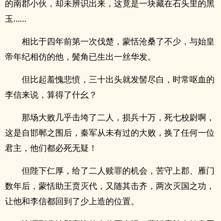
的南郡小伙，却未辨识出来，这竟是一块藏在石头里的黑
玉……
相比于四年前第一次伐楚，蒙恬沧桑了不少，与始皇
帝年纪相仿的他，鬓角已生出一丝华发。
但比起羞愧悲愤，三十出头就发髻尽白，时常呕血的
李信来说，算得了什幺？
那场大败几乎击垮了二人，损兵十万，死七校尉啊，
这是自邯郸之围后，秦军从未有过的大败，换了任何一位
君主，他们都必死无疑！
但陛下仁厚，给了二人赎罪的机会，苦守上郡、雁门
数年后，蒙恬助王贲灭代，又随其击齐，两次灭国之功，
让他和李信都回到了少上造的位置。