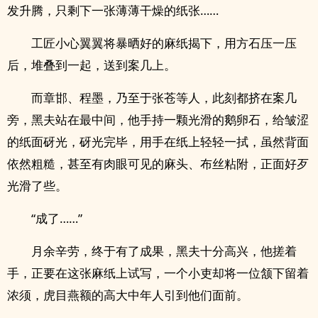
发升腾，只剩下一张薄薄干燥的纸张……
工匠小心翼翼将暴晒好的麻纸揭下，用方石压一压
后，堆叠到一起，送到案几上。
而章邯、程墨，乃至于张苍等人，此刻都挤在案几
旁，黑夫站在最中间，他手持一颗光滑的鹅卵石，给皱涩
的纸面砑光，砑光完毕，用手在纸上轻轻一拭，虽然背面
依然粗糙，甚至有肉眼可见的麻头、布丝粘附，正面好歹
光滑了些。
“成了……”
月余辛劳，终于有了成果，黑夫十分高兴，他搓着
手，正要在这张麻纸上试写，一个小吏却将一位颔下留着
浓须，虎目燕额的高大中年人引到他们面前。