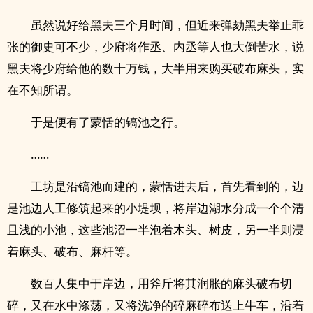
虽然说好给黑夫三个月时间，但近来弹劾黑夫举止乖
张的御史可不少，少府将作丞、内丞等人也大倒苦水，说
黑夫将少府给他的数十万钱，大半用来购买破布麻头，实
在不知所谓。
于是便有了蒙恬的镐池之行。
……
工坊是沿镐池而建的，蒙恬进去后，首先看到的，边
是池边人工修筑起来的小堤坝，将岸边湖水分成一个个清
且浅的小池，这些池沼一半泡着木头、树皮，另一半则浸
着麻头、破布、麻杆等。
数百人集中于岸边，用斧斤将其润胀的麻头破布切
碎，又在水中涤荡，又将洗净的碎麻碎布送上牛车，沿着