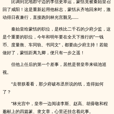
比调到北地郡守边的李信更幸运，蒙恬竟被秦始皇召
回了咸阳！这是重新起用他标志，蒙恬从齐地回来时，激
动得日夜兼行，直接跑到林光宫觐见……
秦始皇给蒙恬的职位，是秩比二千石的少府少监，这
是个重要的职位，今年和明年要在全天下推行的”一钱
币、度量衡、车同轨、书同文“，都要由少府主持！若能
做好了，蒙恬距离九卿，便只有一步之遥！
但他上任后的第一个差事，居然是替皇帝来镐池巡
视。
“去替朕看看，那少府破布丞所说的纸，造得如何
了？
”林光宫中，皇帝一边阅读李斯、赵高、胡毋敬和程
邈献上的四篇篆、隶文章，心里还挂念着此事。