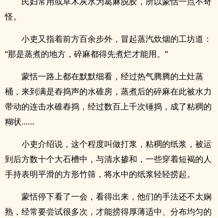
民妇常用或草木灰水为葛麻脱胶，所以蒙恬一点不奇
怪。
小吏又指着前方百余步外，冒起蒸汽炊烟的工坊道：
“那是蒸煮的地方，碎麻都得先煮烂才能用。”
蒙恬一路上都在默默细看，经过热气腾腾的土灶蒸
桶，来到满是舂捣声的水碓房，蒸煮后的碎麻在此被水力
带动的连击水碓舂捣，经过数百上千次锤捣，成了粘稠的
糊状……
小吏介绍说，这个程度叫做打浆，粘稠的纸浆，被运
到后方数十个大石槽中，与清水掺和，一些穿着短褐的人
手持表明平滑的方形竹筛，将水中的纸浆轻轻捞起。
蒙恬停下看了一会，看得出来，他们的手法还不太娴
熟，经常要尝试很多次，才能捞得厚薄适中、分布均匀的