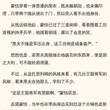
蒙恬穿着一身普通的黑衣，既未戴鹖冠，也未佩印
绶，只带两个随从便出了门，所以旁人看不出他身份。
从抵达镐池起，蒙恬已过了三道岗哨，看着围着工坊
巡视的持矛兵卒，他摸着胡须，露出了会意的笑。
“黑夫不愧是军伍出身，这工坊倒是戒备森严。”
想想也是，若黑夫真能做出他扬言的东西来，便是国
之大利，可不能轻易泄露。
不过，从这扎营列哨的风格来看，有几分王翦将军的
风格，看来黑夫在他那儿，学到了不少。
“还是王翦将军有慧眼啊。”蒙恬叹息。
反观蒙恬，当年也在李由身边见到过这个古铜色皮肤