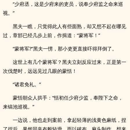
“少府丞，这是少府来的吏员，说奉少府监之命来巡
视。”
黑夫一瞧，只觉得此人有些面熟，却又想不起在哪见
过，章邯已经几步上前，作揖道：“蒙将军！”
“蒙将军?”黑夫一愣，那小吏更直接吓得拜倒了。
这世上有几个蒙将军？黑夫立刻反应过来，正是第一
次伐楚时，远远见过几眼的蒙恬！
“诸君免礼。”
蒙恬朝众人拱手：“恬初任少府少监，奉陛下之命，
来镐池巡视。”
一边说，他也走到案前，拿起轻薄的浅黄色麻纸，捏
了捏后，果然同帛布般轻滑，而以破布、麻头制作，想来