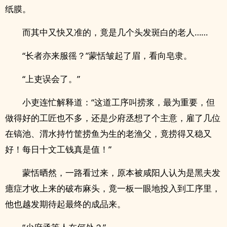
纸膜。
而其中又快又准的，竟是几个头发斑白的老人……
“长者亦来服徭？”蒙恬皱起了眉，看向皂隶。
“上吏误会了。”
小吏连忙解释道：“这道工序叫捞浆，最为重要，但
做得好的工匠也不多，还是少府丞想了个主意，雇了几位
在镐池、渭水持竹筐捞鱼为生的老渔父，竟捞得又稳又
好！每日十文工钱真是值！”
蒙恬晒然，一路看过来，原本被咸阳人认为是黑夫发
癔症才收上来的破布麻头，竟一板一眼地投入到工序里，
他也越发期待起最终的成品来。