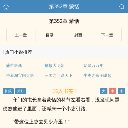
第352章 蒙恬
第352章 蒙恬
上ー章
目录
封面
下ー章
热门小说推荐
盛世唐魂
抢救大明朝
始皇万万年
带着淘宝回大唐
三国之问鼎天下
牛吏之帝王崛起
〔加入书签〕
守门的屯长拿着蒙恬的符节左看右看，没发现问题，
便放他进了里面，还喊来一个小吏引路。
“带这位上吏去见少府丞！”