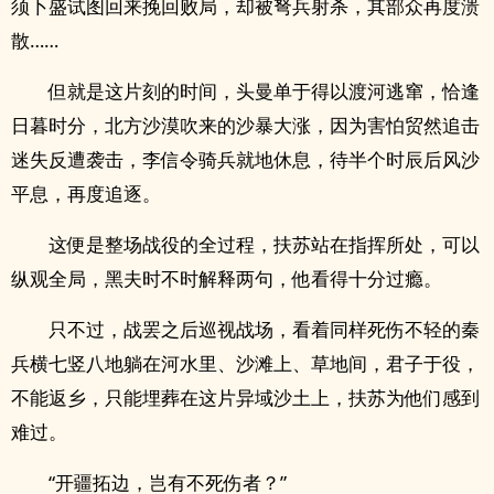
须卜盛试图回来挽回败局，却被弩兵射杀，其部众再度溃
散……
但就是这片刻的时间，头曼单于得以渡河逃窜，恰逢
日暮时分，北方沙漠吹来的沙暴大涨，因为害怕贸然追击
迷失反遭袭击，李信令骑兵就地休息，待半个时辰后风沙
平息，再度追逐。
这便是整场战役的全过程，扶苏站在指挥所处，可以
纵观全局，黑夫时不时解释两句，他看得十分过瘾。
只不过，战罢之后巡视战场，看着同样死伤不轻的秦
兵横七竖八地躺在河水里、沙滩上、草地间，君子于役，
不能返乡，只能埋葬在这片异域沙土上，扶苏为他们感到
难过。
“开疆拓边，岂有不死伤者？”