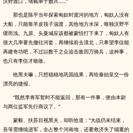
沃野渡口，堵截单于败兵……”
那也是陈平当年探索匈奴时渡河的地方，匈奴人没有
大船，只能靠羊皮筏子泅渡，其他地方水深，唯独沃野平
缓而浅。九原、头曼城应该都被蒙恬打下来了，匈奴人有
很大几率要先撤往河套，再继续前去漠北，只希望李信能
再建奇功吧，不过以数千之众追击敌四万骑兵，这种事，
也只有李信才敢做。
他黑夫嘛，只想稳稳地巩固战果，再给秦始皇交一份
漂亮的捷报。
“既然李将军暂时不能返回，那有一件事，便由本尉
与两位监军先行商议了。”
蒙毅、扶苏目视黑夫，却听他道：“大战仍未结束，
吾等需继续进军，全占整个河南地，还要救济失了辎重的