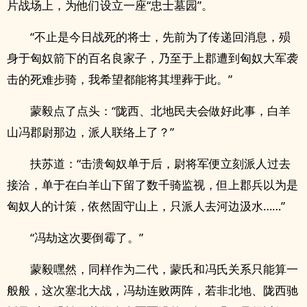
片战场上，为他们设立一座“忠士墓园”。
“不止是今日战死的将士，先前为了传递回消息，殒
身于匈奴箭下的百名良家子，乃至于上郡遭到匈奴大军袭
击的死难步骑，我希望都能将其埋葬于此。”
蒙毅点了点头：“陇西、北地民夫会做好此事，白羊
山冯郡尉那边，派人联络上了？”
扶苏道：“击溃匈奴单于后，尉将军便立刻派人过去
接洽，单于在白羊山下留了数千骑监视，但上郡兵以为是
匈奴人的计策，依然固守山上，只派人去河边汲水……”
“冯劫这次要倒霉了。”
蒙毅嘿然，同样作为二代，蒙氏和冯氏关系只能算一
般般，这次塞北大战，冯劫连败两阵，若非北地、陇西驰