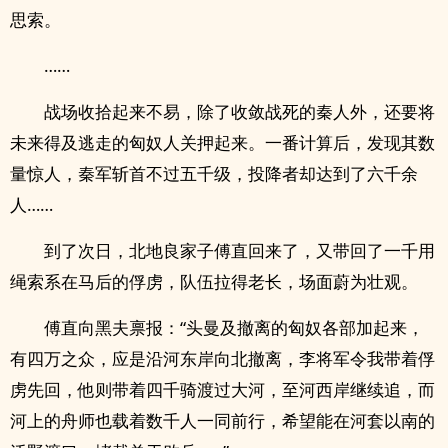
思索。
……
战场收拾起来不易，除了收敛战死的秦人外，还要将
未来得及逃走的匈奴人关押起来。一番计算后，发现其数
量惊人，秦军斩首不过五千级，投降者却达到了六千余
人……
到了次日，北地良家子傅直回来了，又带回了一千用
绳索系在马后的俘虏，队伍拉得老长，场面蔚为壮观。
傅直向黑夫禀报：“头曼及撤离的匈奴各部加起来，
有四万之众，应是沿河东岸向北撤离，李将军令我带着俘
虏先回，他则带着四千骑渡过大河，至河西岸继续追，而
河上的舟师也载着数千人一同前行，希望能在河套以南的