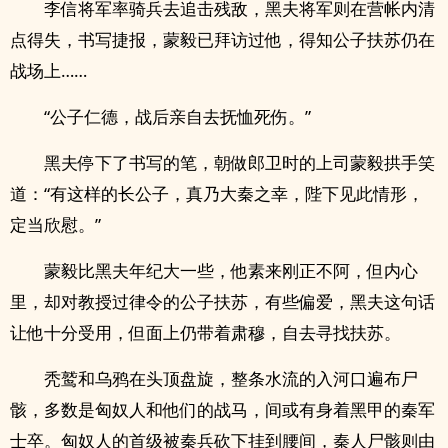
李信将军率骑兵去追击残敌，黑夫将军则在营帐内清
点得失，书写捷报，蒙毅已拜访过他，得知公子扶苏仍在
战场上……
“公子仁德，战后亲自去抚恤死伤。”
黑夫停下了书写的笔，朝做郎卫时的上司蒙毅拱手笑
道：“有这样的长公子，真乃大秦之幸，陛下见此情形，
定当欣慰。”
蒙毅比黑夫年纪大一些，他素来刚正不阿，但内心
里，却对教授过律令的公子扶苏，有些偏爱，黑夫这句话
让他十分受用，但面上仍带着肃穆，自去寻找扶苏。
秃鹫和乌鸦在头顶盘旋，整条水流的入河口遍布尸
骸，多数是匈奴人和他们的战马，间或有身着黑甲的秦军
士卒。匈奴人的首级被秦兵砍下挂到腰间，秦人尸骸则由