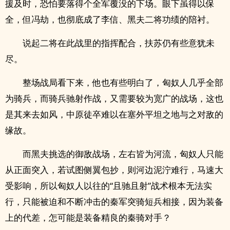
援及时，恐怕要落得个全军覆没的下场。眼下虽得以保
全，但冯劫，也彻底成了李信、黑夫二将功绩的陪衬。
说起二将在此战里的指挥配合，扶苏仍有些意犹未
尽。
整场战局看下来，他也有些明白了，匈奴人几乎全部
为骑兵，而骑兵驰射作战，又需要较为宽广的战场，这也
是其来去如风，中原徒卒难以在塞外平坦之地与之对敌的
缘故。
而黑夫挑选的御敌战场，左右皆为河流，匈奴人只能
从正面突入，若试图侧翼包抄，则河边泥泞难行，马速大
受影响，所以匈奴人以往的“且驰且射”战术根本无法实
行，只能被迫和不断冲击的秦军突骑短兵相接，因为装备
上的代差，怎可能是装备精良的秦骑对手？