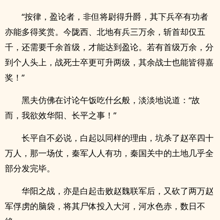
“按律，盈论者，非但将尉得升爵，其下兵卒有功者
亦能多得奖赏。今陇西、北地有兵三万余，斩首却仅五
千，还需要千余首级，才能达到盈论。若有首级万余，分
到个人头上，战死士卒更可升两级，其余战士也能皆得嘉
奖！”
黑夫仿佛在讨论午饭吃什幺般，淡淡地说道：“故
而，我欲效华阳、长平之事！”
长平自不必说，白起以同样的理由，坑杀了赵卒四十
万人，那一场仗，秦军人人有功，秦国关中的土地几乎全
部分发完毕。
华阳之战，亦是白起击败赵魏联军后，又砍了两万赵
军俘虏的脑袋，将其尸体投入大河，河水色赤，数日不