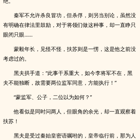
绝。
秦军不允许杀良冒功，但杀俘，则另当别论，虽然没
有明确在律法里鼓励，对于将领们做这种事，却一直睁只
眼闭只眼……
蒙毅年长，见怪不怪，扶苏则是一愣，这是他之前没
考虑过的。
黑夫拱手道：“此事干系重大，如今李将军不在，黑
夫不能独断，故需要两位监军同意，方能执行！”
“蒙监军、公子，二位以为如何？”
他看似是同时问两人，但眼角的余光，却一直观察着
扶苏！
黑夫是受过秦始皇密语嘱咐的，皇帝临行前，那为人