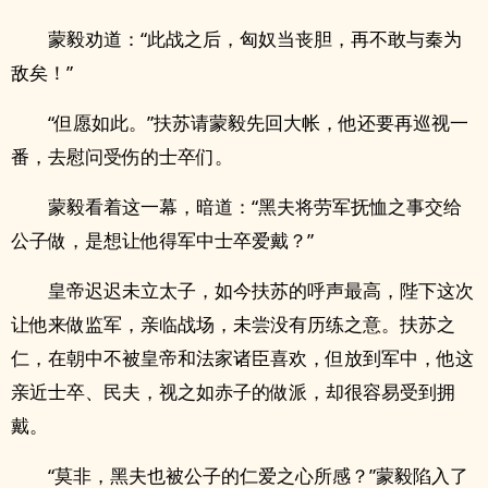
蒙毅劝道：“此战之后，匈奴当丧胆，再不敢与秦为
敌矣！”
“但愿如此。”扶苏请蒙毅先回大帐，他还要再巡视一
番，去慰问受伤的士卒们。
蒙毅看着这一幕，暗道：“黑夫将劳军抚恤之事交给
公子做，是想让他得军中士卒爱戴？”
皇帝迟迟未立太子，如今扶苏的呼声最高，陛下这次
让他来做监军，亲临战场，未尝没有历练之意。扶苏之
仁，在朝中不被皇帝和法家诸臣喜欢，但放到军中，他这
亲近士卒、民夫，视之如赤子的做派，却很容易受到拥
戴。
“莫非，黑夫也被公子的仁爱之心所感？”蒙毅陷入了