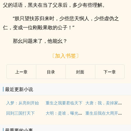
父的话语，黑夫在当了父亲后，多少有些理解。
“朕只望扶苏归来时，少些悲天悯人，少些虚伪之
仁，变成一位刚毅果敢的公子！”
那幺问题来了，他能幺？
〔加入书签〕
上ー章
目录
封面
下ー章
最近更新小说
大唐：我，卖掉家产去投资
入梦：从亮剑开始
重生之我要君临天下
大明：是谁，曝光了我皇孙的身份
重生后我在大周开无双
回到三国打天下
最重要的小事