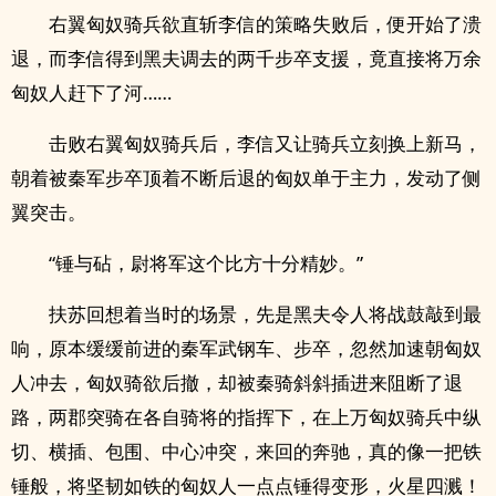
右翼匈奴骑兵欲直斩李信的策略失败后，便开始了溃
退，而李信得到黑夫调去的两千步卒支援，竟直接将万余
匈奴人赶下了河……
击败右翼匈奴骑兵后，李信又让骑兵立刻换上新马，
朝着被秦军步卒顶着不断后退的匈奴单于主力，发动了侧
翼突击。
“锤与砧，尉将军这个比方十分精妙。”
扶苏回想着当时的场景，先是黑夫令人将战鼓敲到最
响，原本缓缓前进的秦军武钢车、步卒，忽然加速朝匈奴
人冲去，匈奴骑欲后撤，却被秦骑斜斜‌插‌‍进‍来阻断了退
路，两郡突骑在各自骑将的指挥下，在上万匈奴骑兵中纵
切、横插、包围、中心冲突，来回的奔驰，真的像一把铁
锤般，将坚韧如铁的匈奴人一点点锤得变形，火星四溅！