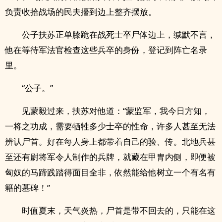
负责收拾战场的民夫擡到边上整齐摆放。
公子扶苏正单膝跪在战死士卒尸体边上，缄默不言，
他在等待军法官检查这些兵卒的身份，登记到阵亡名录
里。
“公子。”
见蒙毅过来，扶苏对他道：“蒙监军，我今日方知，
一将之功成，需要牺牲多少士卒的性命，许多人甚至无法
辨认尸首。好在每人身上都带着自己的验、传。北地兵甚
至还有尉将军令人制作的兵牌，就藏在甲胄内侧，即便被
匈奴的马蹄践踏得面目全非，依然能给他树立一个有名有
籍的墓碑！”
时值夏末，天气炎热，尸首是带不回去的，只能在这