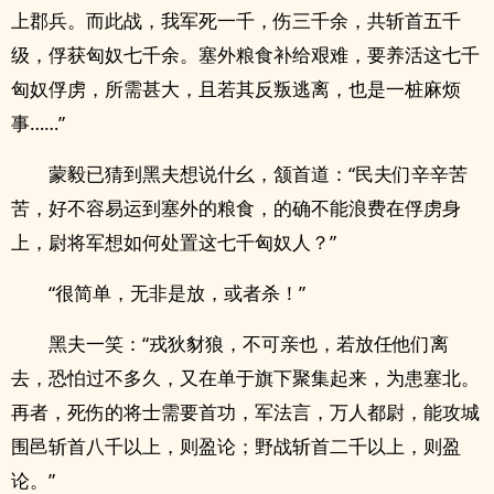
上郡兵。而此战，我军死一千，伤三千余，共斩首五千
级，俘获匈奴七千余。塞外粮食补给艰难，要养活这七千
匈奴俘虏，所需甚大，且若其反叛逃离，也是一桩麻烦
事……”
蒙毅已猜到黑夫想说什幺，颔首道：“民夫们辛辛苦
苦，好不容易运到塞外的粮食，的确不能浪费在俘虏身
上，尉将军想如何处置这七千匈奴人？”
“很简单，无非是放，或者杀！”
黑夫一笑：“戎狄豺狼，不可亲也，若放任他们离
去，恐怕过不多久，又在单于旗下聚集起来，为患塞北。
再者，死伤的将士需要首功，军法言，万人都尉，能攻城
围邑斩首八千以上，则盈论；野战斩首二千以上，则盈
论。”