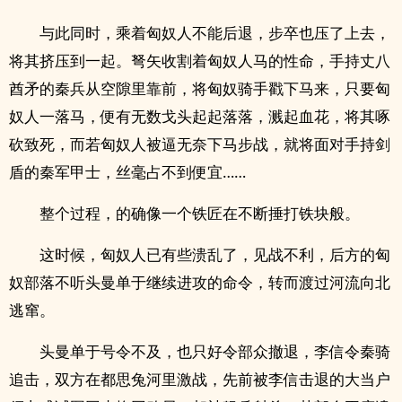
与此同时，乘着匈奴人不能后退，步卒也压了上去，
将其挤压到一起。弩矢收割着匈奴人马的性命，手持丈八
酋矛的秦兵从空隙里靠前，将匈奴骑手戳下马来，只要匈
奴人一落马，便有无数戈头起起落落，溅起血花，将其啄
砍致死，而若匈奴人被逼无奈下马步战，就将面对手持剑
盾的秦军甲士，丝毫占不到便宜……
整个过程，的确像一个铁匠在不断捶打铁块般。
这时候，匈奴人已有些溃乱了，见战不利，后方的匈
奴部落不听头曼单于继续进攻的命令，转而渡过河流向北
逃窜。
头曼单于号令不及，也只好令部众撤退，李信令秦骑
追击，双方在都思兔河里激战，先前被李信击退的大当户