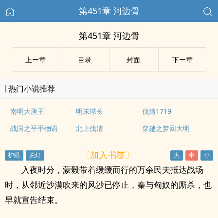
第451章 河边骨
第451章 河边骨
上ー章
目录
封面
下ー章
热门小说推荐
南明大唐王
明末球长
伐清1719
战国之平手物语
北上伐清
穿越之梦回大明
〔加入书签〕
入夜时分，蒙毅带着缓缓而行的万余民夫抵达战场
时，从邻近沙漠吹来的风沙已停止，秦与匈奴的厮杀，也
早就宣告结束。