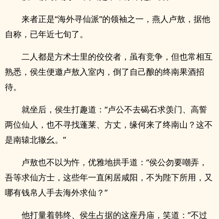
来者正是“海外寻仙派”的领袖之一，燕人卢敖，据他
自称，已年近七旬了。
二人都是方术士里的佼佼者，虽有竞争，但也常相互
熟悉，侯生便邀卢敖入室内，倒了自己酿的终南果酒招
待。
就坐后，侯生打趣道：“卢公不去碣石求羡门、高誓
两位仙人，也不寻找蓬莱、方丈，缘何来了终南山？这不
是南辕北辙幺。”
卢敖也不以为忤，优雅地拱手道：“侯公勿要嘲弄，
吾等求仙方士，这些年一直闲居咸阳，不为陛下所用，又
哪有钱帛人手去海外求仙？”
他打量着韩终、侯生占据的这座丹庙，笑道：”不过