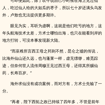
可即便如此，除了吹牛说自己小时候在海上见过仙
人，吃过仙人给的大如瓜的枣子，所以七十岁还满头乌发
外，卢敖也无法提供更多期许。
眼见为实，耳听为虚啊，这就是他们吃亏的地方，这
年头航海技术太差，方术士哪怕出海，也只在能看到岸的
地方打转，可没本事发现新大陆。
“而巫稚所言西王母之邦则不然，昆仑之墟的传说，
比海外仙山还久远，也与蓬莱一样，虚无缥缈，难觅踪
迹，但奈何世人流传周穆王见过西王母，还得其所赐仙
药，长寿百岁。”
海外求仙没有成功案例，而对方有，方术士先输了一
分。
“再者，陛下西拓之政已持续了四年多，不管是前年