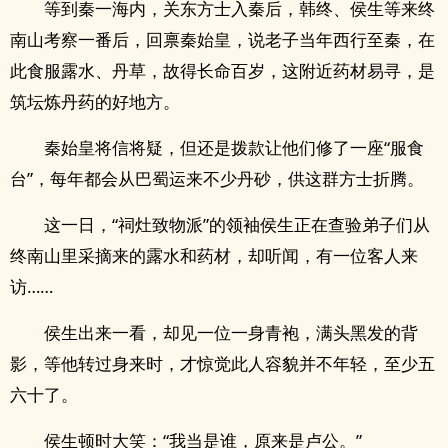
等到秦一海内，关东方士入秦后，韩终、侯生等来终
南山考察一番后，回禀秦始皇，说老子当年西行至秦，在
此食服露水、丹草，故得长命百岁，这附近药材易寻，是
筑坛炼丹药的好地方。
秦始皇将信将疑，但还是拨款让他们修了一座“服食
台”，每年都会从巴蜀运来不少丹砂，供这群方士折腾。
这一日，“祠灶致物派”的领袖侯生正在查验弟子们从
终南山里采摘来的露水和药材，却听闻，有一位客人来
访……
侯生出来一看，却见一位一身青袍，满头黑发的背
影，等他转过身来时，才惊觉此人容貌并不年轻，至少五
六十了。
侯生顿时大笑：“我当是谁，原来是卢公。”