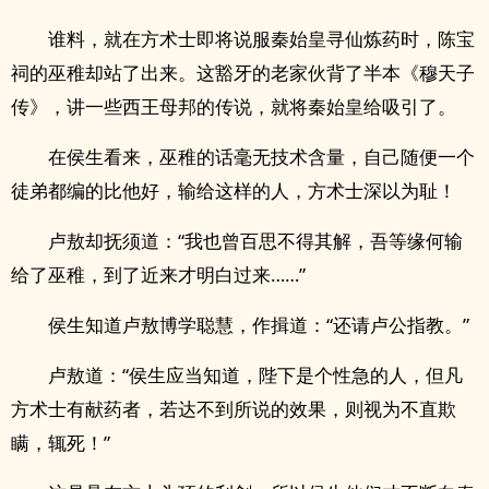
谁料，就在方术士即将说服秦始皇寻仙炼药时，陈宝
祠的巫稚却站了出来。这豁牙的老家伙背了半本《穆天子
传》，讲一些西王母邦的传说，就将秦始皇给吸引了。
在侯生看来，巫稚的话毫无技术含量，自己随便一个
徒弟都编的比他好，输给这样的人，方术士深以为耻！
卢敖却抚须道：“我也曾百思不得其解，吾等缘何输
给了巫稚，到了近来才明白过来……”
侯生知道卢敖博学聪慧，作揖道：“还请卢公指教。”
卢敖道：“侯生应当知道，陛下是个性急的人，但凡
方术士有献药者，若达不到所说的效果，则视为不直欺
瞒，辄死！”