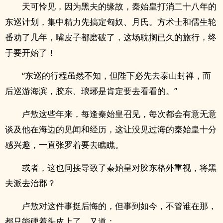
天可怜见，因为黑夫的缘故，秦始皇打消二十八年的
东巡计划，集中精力先搞定匈奴、月氏。方术士和儒生轮
番劝了几年，嘴皮子都磨破了，这场耽搁已久的旅行，终
于要开始了！
“东巡的行程虽然不知，但陛下必先去泰山封禅，而
后巡游海滨，胶东、琅琊是肯定要去看看的。”
卢敖这些年来，每逢秦始皇召见，每次都会有意无意
谈及他在海边的见闻和经历，这让没见过海的秦始皇十分
感兴趣，一直张罗着要去瞧瞧。
或者，这也间接导致了秦始皇对胶东格外重视，将黑
夫派去治郡？
卢敖对这件事挺后悔的，但事到如今，不管谁在那，
都只能硬着头皮上了，又道：