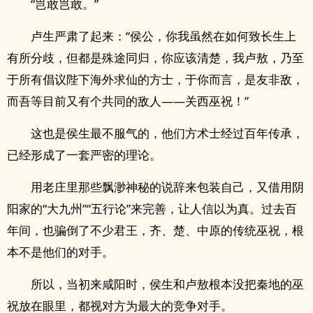
“岂敢岂敢。”
卢生严肃了起来：“侯公，你我虽然在如何致长生上
有所分歧，但都是殊途同归，你应该清楚，我卢敖，乃至
于所有倡议陛下海外求仙的方士，于你而言，是友非敌，
而吾等目前又有个共同的敌人——关西巫祝！”
这也是侯生最不服气的，他们方术士经过百年传承，
已经形成了一套严密的理论。
用老庄里那些飘渺神秘的说辞来包装自己，又借用阴
阳家的“大九州”“五行论”来完善，让人信以为真。过去百
年间，也骗倒了不少君王，齐、楚、中原的传统巫祝，根
本不是他们的对手。
所以，当初来咸阳时，侯生和卢敖根本没把秦地的巫
祝放在眼里，都视对方为最大的竞争对手。