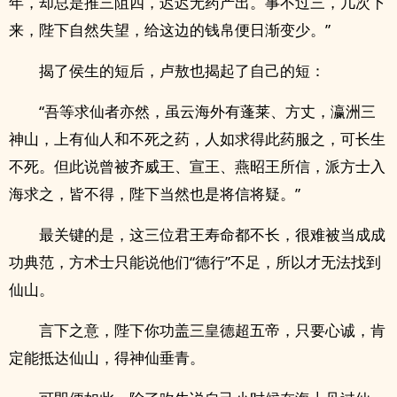
年，却总是推三阻四，迟迟无药产出。事不过三，几次下
来，陛下自然失望，给这边的钱帛便日渐变少。”
揭了侯生的短后，卢敖也揭起了自己的短：
“吾等求仙者亦然，虽云海外有蓬莱、方丈，瀛洲三
神山，上有仙人和不死之药，人如求得此药服之，可长生
不死。但此说曾被齐威王、宣王、燕昭王所信，派方士入
海求之，皆不得，陛下当然也是将信将疑。”
最关键的是，这三位君王寿命都不长，很难被当成成
功典范，方术士只能说他们“德行”不足，所以才无法找到
仙山。
言下之意，陛下你功盖三皇德超五帝，只要心诚，肯
定能抵达仙山，得神仙垂青。