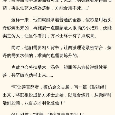
药，再以仙药入炼器炼制，方能食用不死……”
这样一来，他们就能拿着普通的金器，假称是用石头
丹砂炼出来的，再施展一点能蒙蔽人眼睛的小把戏，便能
骗过旁人，让皇帝看到，方术士终于有了点成果。
同时，他们需要相互背书，让两派理论紧密结合，炼
丹的需要求仙的，求仙的也需要炼丹的。
卢敖也会将扶桑木、汤谷、鲲鹏等东方传说继续完
善，甚至编点伪书出来……
“可让善言辞者，模仿金文古篆，写一篇《彭祖经》
出来，将彭祖说成是方术士之始，以服食炼丹，从尧舜时
活到殷商，八百岁才羽化登仙！”
侯生拊掌：“甚善，我这就亲自去写！”