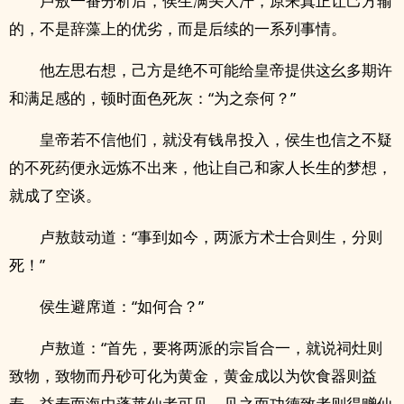
卢敖一番分析后，侯生满头大汗，原来真正让己方输
的，不是辞藻上的优劣，而是后续的一系列事情。
他左思右想，己方是绝不可能给皇帝提供这幺多期许
和满足感的，顿时面色死灰：“为之奈何？”
皇帝若不信他们，就没有钱帛投入，侯生也信之不疑
的不死药便永远炼不出来，他让自己和家人长生的梦想，
就成了空谈。
卢敖鼓动道：“事到如今，两派方术士合则生，分则
死！”
侯生避席道：“如何合？”
卢敖道：“首先，要将两派的宗旨合一，就说祠灶则
致物，致物而丹砂可化为黄金，黄金成以为饮食器则益
寿，益寿而海中蓬莱仙者可见，见之而功德致者则得赠仙