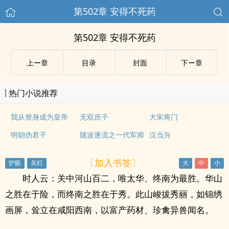
第502章 安得不死药
第502章 安得不死药
上ー章
目录
封面
下ー章
热门小说推荐
我从替身成为皇帝
无双庶子
大宋将门
明朝伪君子
随波逐流之一代军师
汉当兴
〔加入书签〕
时人云：关中河山百二，唯太华、终南为最胜。华山
之胜在于险，而终南之胜在于秀。此山峻拔秀丽，如锦绣
画屏，耸立在咸阳西南，以富产药材、珍禽异兽闻名。