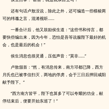
还有句话卢敖没说，除此之外，还可编造一些模棱两
可的纬谶之言，混淆视听……
一番合计后，他又鼓励侯生道：“这些书和传言，都
要快些编出来，因为今年，恐怕是吾等说服陛下最好的机
会，也是最后的机会！”
侯生消息也很灵通，压低声音：“莫非……”
卢敖颔首：“然，有消息传来，南方邛都已降，西方
月氏也已被李信扫灭，两地的俘虏，会于三日后押回咸阳
献予陛下。”
“西方南方皆平，陛下也算多了可以夸耀的功业，献
俘结束后，便要开始东巡了！”