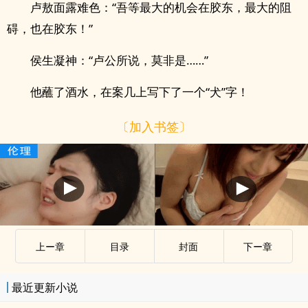
卢敖面露难色：“吾等最大的机会在胶东，最大的阻
碍，也在胶东！”
侯生凝神：“卢公所说，莫非是……”
他蘸了酒水，在案几上写下了一个“犬”字！
〔加入书签〕
上ー章
目录
封面
下ー章
最近更新小说