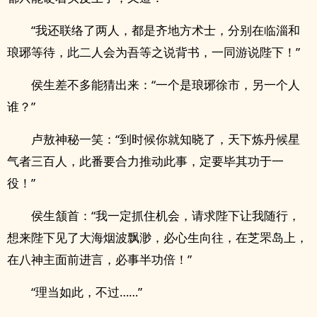
“我还联络了两人，都是齐地方术士，分别在临淄和
琅琊等待，此二人会为吾等之说背书，一同游说陛下！”
侯生差不多能猜出来：“一个是琅琊徐市，另一个人
谁？”
卢敖神秘一笑：“到时候你就知晓了，天下炼丹候星
气者三百人，此番要合力推动此事，定要毕其功于一
役！”
侯生颔首：“我一定抓住机会，请求陛下让我随行，
想来陛下见了大海烟波飘渺，必心生向往，在芝罘岛上，
在八神主面前进言，必事半功倍！”
“理当如此，不过……”