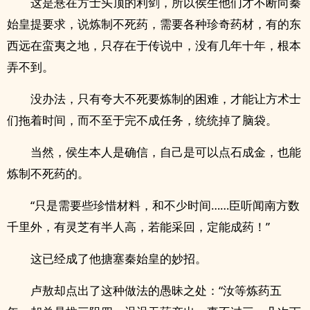
这是悬在方士头顶的利剑，所以侯生他们才不断向秦
始皇提要求，说炼制不死药，需要各种珍奇药材，有的东
西远在蛮夷之地，只存在于传说中，没有几年十年，根本
弄不到。
没办法，只有夸大不死要炼制的困难，才能让方术士
们拖着时间，而不至于完不成任务，统统掉了脑袋。
当然，侯生本人是确信，自己是可以点石成金，也能
炼制不死药的。
“只是需要些珍惜材料，和不少时间……臣听闻南方数
千里外，有灵芝有半人高，若能采回，定能成药！”
这已经成了他搪塞秦始皇的妙招。
卢敖却点出了这种做法的愚昧之处：“汝等炼药五