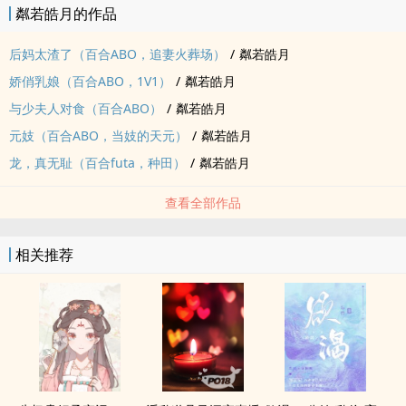
粼若皓月的作品
后妈太渣了（百合ABO，追妻火葬场）
/
粼若皓月
娇俏乳娘（百合ABO，‌1‌‍V‍1‍‌）
/
粼若皓月
与少夫人对食（百合ABO）
/
粼若皓月
元妓（百合ABO，当妓的天元）
/
粼若皓月
龙，真无耻（百合futa，种田）
/
粼若皓月
查看全部作品
相关推荐