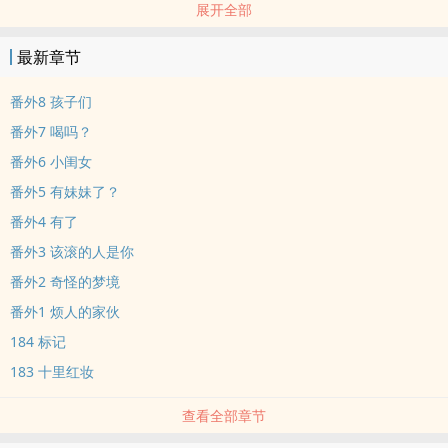
展开全部
注意！注意！注意！此为《元妓》的清水版。这版是改了肉的，也不
会再下架了，大家可以放心购买阅读。
最新章节
标签： ‌1‌‍V‍1‍‌ / futa / 古代 / 百合 /
番外8 孩子们
番外7 喝吗？
番外6 小闺女
番外5 有妹妹了？
番外4 有了
番外3 该滚的人是你
番外2 奇怪的梦境
番外1 烦人的家伙
184 标记
183 十里红妆
查看全部章节