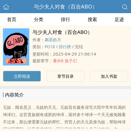
与少夫人对食（百合ABO）
首页
分类
排行
搜索
足迹
与少夫人对食（百合ABO）
作者：
粼若皓月
类别：
‎P‎O‍‌1‎‌‎8‌‌
/
排行榜
/
完结
2025-04-29 21:06:14
更新时间：
最新章节：
番外8 孩子们
立即阅读
章节目录
加入书架
内容简介
元妓，顾名思义，当妓的天元。元妓旨在服务深宅大院中常年饥渴的
坤泽们。达官贵族都有成群的坤泽，面对多个坤泽一个天元难免顾看
不过来，那幺便需要元妓的帮忙。穷苦人的天元卖身为妓，帮助坤泽
度过雨露期，以及产道扩张，而叶流觞便是这众多元妓中的一名。