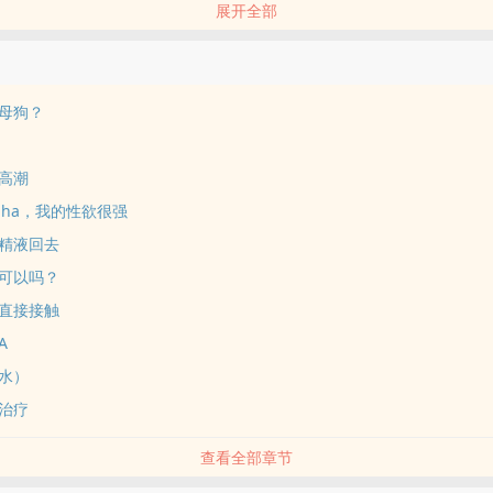
展开全部
alpha X 医药世家继承人omega
口向，1v1，不收费，不挨骂，不喜欢不用告诉我。
‎1V1BG星际
母狗？
‍潮‎‌
a，我的‍‍性‌‎‍欲‎很强
‌‌液‍‌‍回去
可以吗？
直接接触
A
水）
治疗
查看全部章节