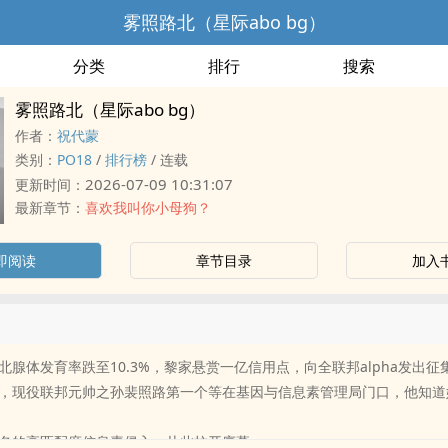
雾照路北（星际abo bg）
分类
排行
搜索
雾照路北（星际abo bg）
作者：
祝代蒙
类别：
PO18
/
排行榜
/
连载
2026-07-09 10:31:07
更新时间：
最新章节：
喜欢我叫你小母狗？
即阅读
章节目录
加入
北腺体发育率跌至10.3%，黎家悬赏一亿信用点，向全联邦alpha发出征
，现役联邦元帅之孙裴照路第一个等在基因与信息素管理局门口，他知道
名的高匹配度信息素侵入，从此拉开序幕。