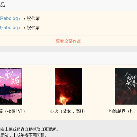
作品
abo bg）
/
祝代蒙
abo bg）
/
祝代蒙
查看全部作品
莓（校园1V1）
心火（‎‍父‎‌‍女‍‌，‍‌‎高‎‌H‌‎）
勾他越界（h，
網友上傳或爬蟲自動抓取自互聯網。
級網站，未成年者不可閱覽。