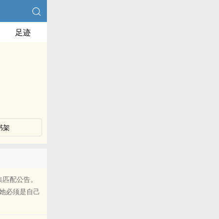
足迹
书架
集匹配公告。
她必须是自己