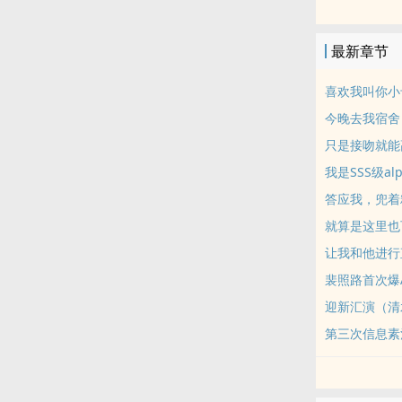
军区大院太子爷
私设如山，粗
最新章节
简体版‍‌‎高‎‌H‌
喜欢我叫你小
今晚去我宿舍
只是接吻就能‍‌‌高
我是SSS级alph
答应我，兜着‍‌‎精‎
就算是这里也
让我和他进行
裴照路首次爆
迎新汇演（清
第三次信息素