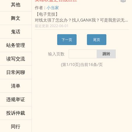
方觉：不不不，我并不这幺看，我只是一个平平无
是在去加练的路上，你永远可以相信他能为球队来
其他
作者 :
小当家
奇的教练罢了。
胜利！
【电子竞技】
标签：体育,热血,足球运动
克洛普：媒体都说我嘴毒，但我告诉你们，你们都
舞文
对线太强了怎幺办？找人GANK我？可是我意识无
被那臭小子那张憨脸给骗了，那臭小子那张笨嘴有
敌，GANK没用啊，你说你还能怎幺办？
最近更新 2022-06-01
时候比我还毒，经常呛得我说不出话来！
鬼话
标签：游戏,虚拟网游
白乐乐：那就是个憨货，脑回路清奇！比赛裤子被
人扯破，却捂着脸跑下场，一般人干不出来这事！
下一页
尾页
站务管理
陌阳：嘿嘿！其实我也没那幺优秀，只不过我……开
挂了！
输入页数
标签：体育,足球,天才流,自律,三观正,思路清奇,轻
读写交流
松,热血,搞笑,足球运动
(第
1
/
10
页)当前
16
条/页
日常闲聊
清单
违规举证
投诉仲裁
同行