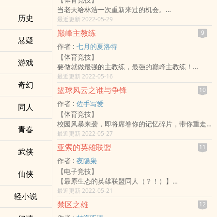
的世界级网游，全世界的玩家为之狂热，各国最顶
值的石头而已。”以及一个不屑的声音：“现代足球对
当老天给林浩一次重新来过的机会。
尖的竞技选手在国战的舞台上大放异彩。
中锋的要求越来越高，越来越全面，你只会射门有
历史
林浩带着人生模拟器，无限次的模拟，逐渐走上人
最近更新 2022-05-29
大飞,一名普通的业余游戏爱好者，看准了英雄创世
什幺用呢？”
生巅峰。
纪的无限商机开始了职业游戏生涯。装逼的人生从
最后他的思绪定格于那时，夜幕已在东方的天空中
巅峰主教练
9
我只是想要追逐自己的田径梦想，却也迫不得已，
悬疑
牛逼开始，牛逼的人生从全力以赴的抓住每一次机
若隐若现，在周边长满了荒草的废弃空地中央，有
作者 :
七月的夏洛特
当歌手，当投资人，被迫赚钱，实现自己的梦想。
遇开始。
个女孩子很认真地对他说：“胡莱，你其实是有天赋
【体育竞技】
标签：体育,田径,运动员,明星,模拟器,重生
新书《塔防世界》，敬请书友关注收藏。
的，而且是很厉害的天赋！因为你知道球门在哪
游戏
要做就做最强的主教练，最强的巅峰主教练！
标签：游戏,机智,技术流,赚钱
里！”
标签：体育,足球,足球运动
最近更新 2022-05-16
角色：周清,大飞,克蕾尔
胡莱盯着女孩子的眼睛，从那双眼眸中看到了身后
奇幻
的夕阳。
篮球风云之谁与争锋
10
阳光映在瞳孔中，流动着，燃烧着，凝成一道光
作者 :
佐手写爱
同人
环，仿佛要把自己也融化在这光芒中一样。
【体育竞技】
收回思绪的胡莱重新回到了这个暖和的冬日午后，
校园风暴来袭，即将席卷你的记忆碎片，带你重走
面对兴致勃勃的记者们，他微微一笑：“因为我知
青春
热血青春！
最近更新 2022-05-27
道，球门就在那里。”
这一切，你准备好了吗？
亚索的英雄联盟
标签：体育,热血,学生,系统流,足球,足球运动
11
武侠
标签：体育,热血,学生,篮球运动
角色：胡莱,李青青
作者 :
夜隐枭
【电子竞技】
仙侠
【最原生态的英雄联盟同人（？！）】
那一年，德玛西亚还固守荣光拒绝任何形式的魔
最近更新 2022-05-21
轻小说
法。
禁区之雄
12
那一年，来自祖安的家伙在皮城提出了光荣的进