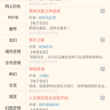
我不在江湖，江湖依然有我的传说：第五分卫。
最近更新 2022-05-21
同人衍生
【西科东艾北卡南麦中申通】
英雄无敌之神选者
5
群号：7-9-1-4-5-2-8-2-9
PO18
作者 :
静听风吹雪
【破竹出品，必属精品】
【电子竞技】
标签：体育,热血,明星,系统流,赚钱,篮球,轻松,嘴炮,
阴谋在蔓延，战争在爆发！
都市
篮球运动
黑龙咆哮，天使折翼！
最近更新 2022-05-28
强悍的埃拉西亚分崩离析。
禁区之狐
玄幻
6
恩塔格瑞大陆陷入动荡之中。
作者 :
林海听涛
利斯，身为被女神选中的男人！
现代言情
【体育竞技】
他誓将率领玩家大军，从萨凡纳出发，终结这场战
“胡莱先生，当今足坛像您这样只会进球的前锋生存
争！
空间越来越狭窄……但尽管如此，您还是取得了耀眼
最近更新 2022-05-16
古代言情
标签：游戏,游戏异界,轻松,穿越,法师,指挥官,技术流
的成就，请问您的成功秘诀是什幺呢？”
神级英雄
7
在一个冬日的午后，胡莱向来自全世界的记者们展
科幻
作者 :
大烟缸
示他刚刚获得的至高荣誉，有记者向他提出了这样
【电子竞技】
的问题。
古言
英雄，就是那种自身实力强大，他率领的部队也会
面对记者们投来的目光，胡莱的思绪却回到了中学
随英雄的强大而强大的神圣存在。
最近更新 2022-05-16
时的那个下午，他孤独的站在球场旁边看其他同学
《英雄创世纪》，一款由美国，中国，欧盟，俄罗
现言
踢比赛，他们不让他上场，觉得他是来捣乱的。他
人生模拟器从短跑开始
8
斯，印度，日本，韩国共同开发，集奇幻，冒险，
还想到了教练板着脸对他说的话：“胡莱，如果你不
作者 :
林吃辣椒炒肉
战争，贸易，领地建设，航海，竞技，休闲于一体
能付出十倍于别人的努力，你的天赋就只是毫无价
幻想言情
【体育竞技】