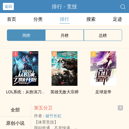
排行 - 竞技
返回
首页
分类
排行
搜索
足迹
周榜
月榜
总榜
LOL系统：从扮演刀妹开始
英雄无敌大宗师
足球皇帝
第五分卫
4
全部
作者 :
破竹长虹
【体育竞技】
原创小说
我叫申通，不是快递。