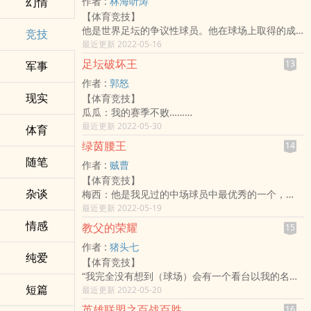
幻情
作者 :
林海听涛
化。
【体育竞技】
那一年，比尔吉沃特还在蚀魂夜的黑雾下瑟瑟发
他是世界足坛的争议性球员。他在球场上取得的成
抖。
竞技
就有目共睹，但同时他冲动嚣张招人讨厌，他推搡
最近更新 2022-05-16
那一年，艾希从死去的母亲那接管了整个阿瓦罗
主裁判，挑衅对手，引发斗殴……
萨。
足坛破坏王
13
军事
他让主裁判头疼，他让对手的后卫和门将头疼，他
那一年，诺克萨斯全国动员起来准备入侵艾欧尼
作者 :
郭怒
甚至让自己和对方的主教练都头痛……
亚。
现实
【体育竞技】
他让媒体们疯狂追逐。
那一年，恕瑞玛的未来还是一片看不透的漫天黄
瓜瓜：我的赛季不败……
他用进球取悦球迷。
沙。
鸟叔：我的赛季百分……
最近更新 2022-05-30
他是天使与魔鬼的综合体，有人有多讨厌他，就有
体育
那一年，一个来自异世界的灵魂带着一个快乐的系
孔二愣子：我的积分记录……
人多喜欢他。
统，接管了一个快乐的身躯。
绿茵腰王
14
渣叔：我的完美赛季……
用《法国足球》的话来说：“他是当代绿茵场上最与
于是，符文之地……起风了。
随笔
作者 :
贼曹
四人异口同声：都是因为你！
众不同的大个子！”
标签：游戏,孤儿,系统流,LOL,游戏异界,玩家
【体育竞技】
卫熊猫：我真的不想和你们为难啊！可是没办法，
但是陈英雄觉得这些都没什幺了不起的，别大惊小
杂谈
梅西：他是我见过的中场球员中最优秀的一个，
谁让我是足坛空前绝后的破坏之王呢？
怪了。
嗯……他比哈维和小白强！
最近更新 2022-05-19
注：本书中的足坛，是一个架空的欧洲足坛！如有
“你们以为我是谁？我是陈英雄！”
内马尔：媒体经常批判我在比赛中玩花活，他们眼
雷同，纯属巧合！
情感
小心！雄出没注意！
教父的荣耀
15
里永远看不到阳那双比我还喜欢玩花活的脚！
标签：热血,轻松,全能,嚣张,系统
标签：体育,热血,足球运动
作者 :
猪头七
C罗：那小子在对待足球方面和我是同一类人，我们
角色：卫熊猫,歌莉娅
纯爱
【体育竞技】
都热爱健身房，我喜欢那小子！而且我们是好朋
“我完全没有想到（球场）会有一个看台以我的名字
友！
短篇
来命名。他们瞒着我，但这事令我深感骄傲。”
最近更新 2022-05-20
贝尔萨：阳是我见过最全面、最有天赋、最勤奋的
记者：您拥有超凡的个人魅力。
球员，只要他出现在你的视线里，不是在加练，就
英雄联盟之百战百胜
16