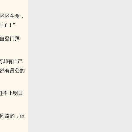
今区区斗食，
子！”
亲自登门拜
何却有自己
自然有吕公的
赶不上明日
兄同路的，但