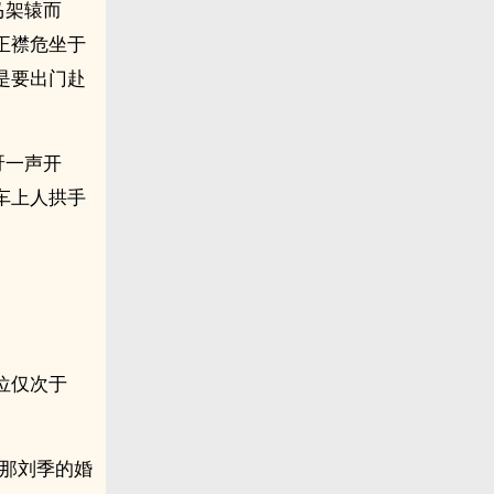
马架辕而
正襟危坐于
是要出门赴
呀一声开
车上人拱手
位仅次于
。
赴那刘季的婚