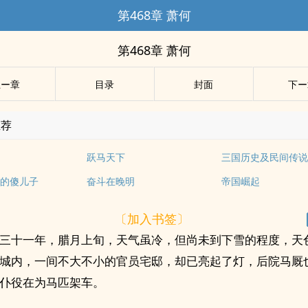
第468章 萧何
第468章 萧何
上ー章
目录
封面
下ー
推荐
跃马天下
三国历史及民间传
的傻儿子
奋斗在晚明
帝国崛起
〔加入书签〕
三十一年，腊月上旬，天气虽冷，但尚未到下雪的程度，天
城内，一间不大不小的官员宅邸，却已亮起了灯，后院马厩
仆役在为马匹架车。