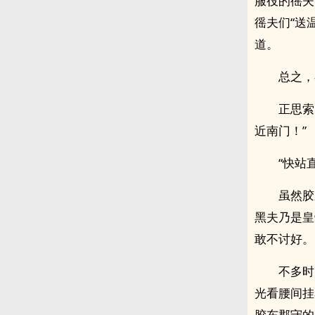
服役的徭夫
徭夫们“送
道。
总之，
正思索
近南门！”
“快站
虽然胶
黑夫乃是皇
敢不讨好。
不多时
光看腰间挂
胶东郡守的