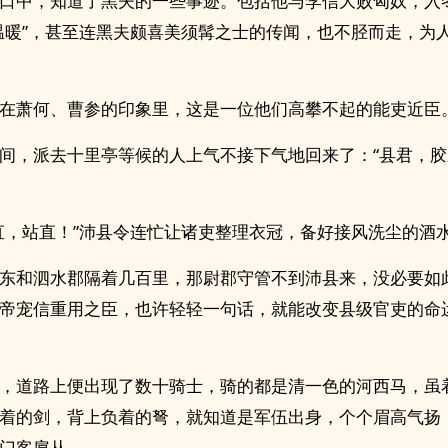
口中，知道了黑夫的一些事迹。包括他与李信大败匈奴，入
温暖”，甚至连黑夫颇喜美须髯之士的传闻，也不胫而走，为
在萧何、曹参的印象里，这是一位他们高攀不起的能吏近臣
间，派去十里亭等候的人上气不接下气地回来了：“县君，
直，站直！”沛县令连忙让诸吏整理衣冠，备好接风洗尘的酒
东和泗水郡隔着几百里，那尉郡守管不到沛县来，没必要如
帝宠信重用之臣，也许轻轻一句话，就能改变县级官吏的命
，道路上便出现了数十骑士，骑的都是清一色的河西马，虽
着的剑，背上负着的弩，就知道是军伍出身，个个眉高气扬
门客扈从。