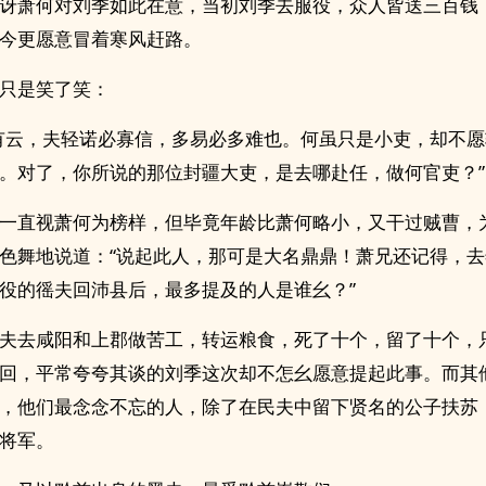
讶萧何对刘季如此在意，当初刘季去服役，众人皆送三百钱
今更愿意冒着寒风赶路。
只是笑了笑：
有云，夫轻诺必寡信，多易必多难也。何虽只是小吏，却不
。对了，你所说的那位封疆大吏，是去哪赴任，做何官吏？”
一直视萧何为榜样，但毕竟年龄比萧何略小，又干过贼曹，
色舞地说道：“说起此人，那可是大名鼎鼎！萧兄还记得，
役的徭夫回沛县后，最多提及的人是谁幺？”
夫去咸阳和上郡做苦工，转运粮食，死了十个，留了十个，
回，平常夸夸其谈的刘季这次却不怎幺愿意提起此事。而其
，他们最念念不忘的人，除了在民夫中留下贤名的公子扶苏
将军。