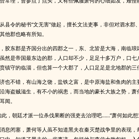
合常理，曹参点了点头，又有些佩服萧何的心细如发，难怪
从县令的秘书“文无害”做起，擅长文法吏事，非但对泗水郡
其他郡也略有所知。
，胶东郡是齐国分出的四郡之一，东、北皆是大海，南临琅
虽然是帝国最东边的郡，人口却不少，足足十多万户，口七
贲镇守的临淄，但也算一个大郡了，人口足足是北地郡的三
济也不错，有山海之饶，盐铁之富，是中原海盐和鱼肉的主
沿海盗贼滋生，有不小的祸患，而当地的豪长大族之势，萧
耳闻。
如此，朝廷才派一位杀伐果断的强吏去治理吧……”萧何如此想
消息闭塞，萧何等人虽不知道黑夫在秦灭楚战争里的表现，