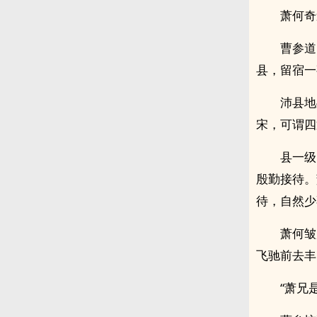
萧何奇
曹参道
县，留宿一
沛县地
宋，可谓四
县一级
殷勤接待。
待，自然少
萧何皱
飞驰前去丰
“萧兄