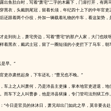
露出鱼肚白时，写着“萧宅”二字的木匾下，门扉打开，有两
穿黑衣，头戴鹊尾冠，留着长须，年纪四十上下的中年官吏
后还跟着两个仆役，外加一辆载着礼物的牛车，看这架势，
才走到街上，萧宅旁边，写着“曹宅”的那户人家，大门也吱
样着黑衣，戴武士冠，留了一圈短须的小吏拦下了马车，朝
真是早。”
官吏亦肃然起身，下车还礼：“曹兄也不晚。”
，车上之人叫萧何，乃是沛县主吏掾，掌本地官吏进退，地
。而车下之人叫曹参，他是沛县狱掾，专门管司法刑狱工作
：“今日是官员的休沐日，萧兄却出门如此之早，莫非要去