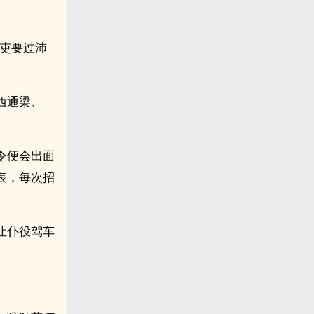
大吏要过沛
西通梁、
令便会出面
表，每次招
让仆役驾车