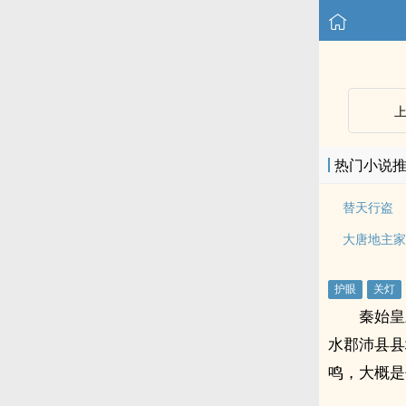
热门小说
替天行盗
大唐地主家
秦始皇
水郡沛县县
鸣，大概是