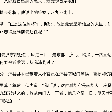
，又以黔首出身的黑夫，最受黔首崇敬们……
擅长分析，他说出的答案，八九不离十。
掌：“正是这位尉将军，据说，他是最受皇帝信重的大臣，
正志得意满前去赴任呢！”
阳去胶东郡赴任，应过三川，走东郡、济北、临淄，一路直
何要舍近求远，从我沛县过？”
分，沛县县令已带着大小官员在沛县南城门等候，曹参却仍
里算了算后，低声道：“我听说，这位尉郡守是南郡人，应
九江郡过来的，故从南门入。再者，他只停留一日，明天就
间紧迫……”