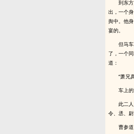
到东方
出，一个身
舆中。他身
宴的。
但马车
了，一个同
道：
“萧兄
车上的
此二人
令、丞、尉
曹参道