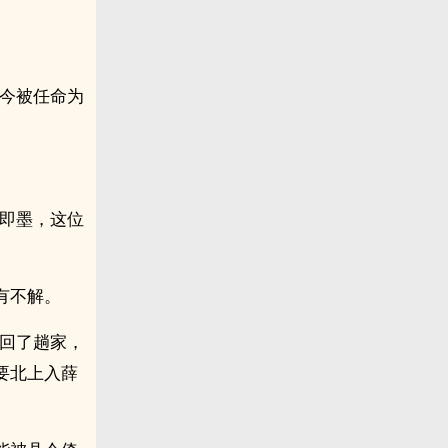
如今被任命为
达即墨，这位
有不解。
是回了趟家，
要北上入薛