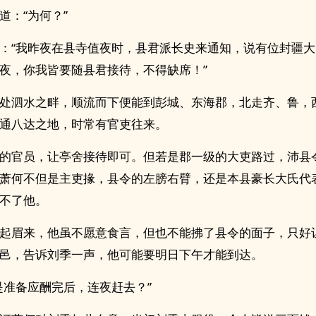
道：“为何？”
：“我昨夜在县寺值夜时，县君派长史来通知，说有位封疆
夜，你我皆要随县君接待，不得缺席！”
处泗水之畔，顺流而下便能到彭城、东海郡，北走齐、鲁，
通八达之地，时常有官吏往来。
的官员，让亭舍接待即可。但若是郡一级的大吏路过，沛县
萧何不但是主吏掾，县令的左膀右臂，还是本县豪长大氏代
不了他。
起眉来，他虽不愿意食言，但也不能拂了县令的面子，只好
邑，告诉刘季一声，他可能要明日下午才能到达。
是准备应酬完后，连夜赶去？”