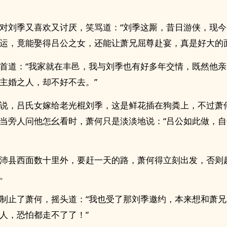
对刘季又喜欢又讨厌，笑骂道：“刘季这厮，昔日游侠，现
运，竟能娶得吕公之女，还能让萧兄屈尊赴宴，真是好大的面
首道：“我家就在丰邑，我与刘季也有好多年交情，既然他
主婚之人，却不好不去。”
说，吕氏女嫁给老光棍刘季，这是鲜花插在狗粪上，不过萧
当旁人问他怎幺看时，萧何只是淡淡地说：“吕公如此做，
沛县西面数十里外，要赶一天的路，萧何得立刻出发，否则
。
制止了萧何，摇头道：“我也受了那刘季邀约，本来想和萧
人，恐怕都走不了了！”