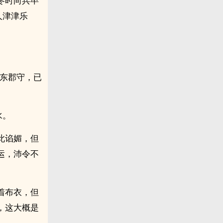
冬时向兵卒
人津津乐
。
胶东郡守，已
水。
此谄媚，但
运，沛令不
着布衣，但
，这大概是