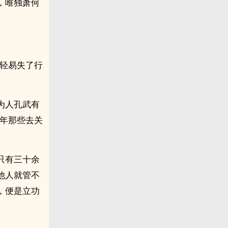
，唯独萧何
愿轻易失了行
为人孔武有
去年那些去关
只有三十余
他人就管不
，便是立功