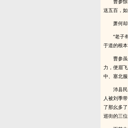
曹参惊
送五百，如
萧何却
“老子
于道的根本
曹参虽
力，便眉飞
中、塞北服
沛县民
人被刘季带
了那幺多了
巡街的三位