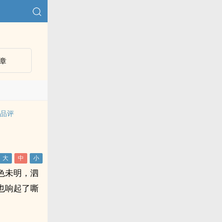
章
说品评
色未明，泗
也响起了嘶