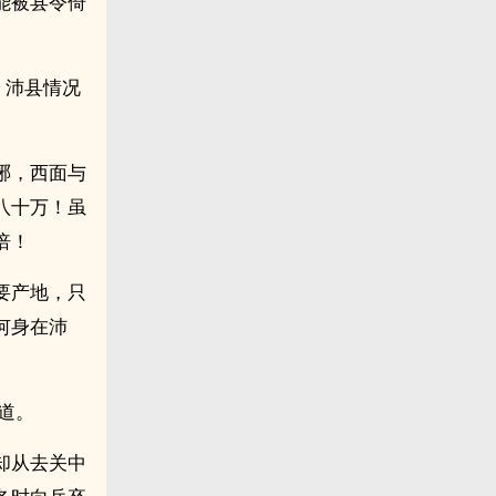
能被县令倚
、沛县情况
琊，西面与
八十万！虽
倍！
要产地，只
何身在沛
道。
却从去关中