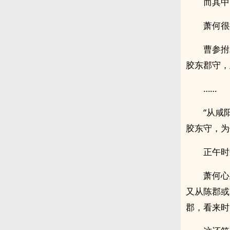
而其中
萧何很
曹参拊
胶东郡守，
……
“从咸
胶东守，为
正午时
萧何心
又从陈郡或
郡，看来时