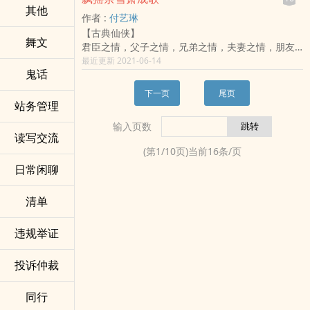
不堕轮回入大千，
感兴趣的读者。
其他
作者 :
付艺琳
心传一道在人间。
【古典仙侠】
愿起一剑杀万劫，
舞文
君臣之情，父子之情，兄弟之情，夫妻之情，朋友
无情换作有情天!
之情，情情不可不重！
最近更新 2021-06-14
……
鬼话
千年前，天庭调兵遣将除太白万年蛇妖，二蛇妖祭
……
出法器欲掀翻天庭，恰此时，两军阵前雪神降世！
大道争锋全订阅VIP群：【235032815】（新群）
下一页
尾页
箭毒蛇之母为子报仇，追杀雪神，师尊蛇口之下救
粉丝自建订阅群：布须玄天·昆始陆（526275426）
站务管理
出雪神，心下喑思:"但不知此子为何方瘟尊降世，一
入群要求粉丝积分2000（旧群）
输入页数
出世险些将天庭给瘟翻！
普通书友群：
读写交流
此一时，拨开岁月的云翳，回首千年前的一段佳话!
大道争锋书友群【114806203】（新群）
(第
1
/
10
页)当前
16
条/页
大道争锋（217929481）（旧群）
日常闲聊
溟沧派（1246808660）（旧群）
……
清单
……
违规举证
投诉仲裁
同行