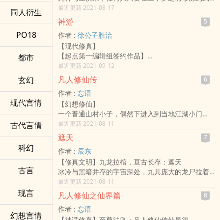
道先天的境界，元神足够强大，便可以沟通诸天，
最近更新 2021-08-17
同人衍生
获得天道认可，得到天道的传承。天道会赐下一座
神游
5
玉楼或者宝塔，塔中有相应的修炼心法和巫法！做
PO18
作者 :
徐公子胜治
到这一步的人便是巫士，神通广大，超凡脱俗！
【现代修真】
叶旭一出生体内便有一座神秘的玉楼，带着这座奇
【起点第一编辑组签约作品】
都市
特的玉楼，他修成武道先天，以武入巫，以巫入
我有书半卷，逍遥曰化形。
最近更新 2021-09-12
道，终于走上独步天下的道路！
挥请仙佛退，送与鬼神听。
巫道境界，三元境（培元，固元，融元）三真境
凡人修仙传
玄幻
6
副墨闻于讴，参寥传玄冥。
（真元，皓月，混元）三丹境（丹鼎、幻丹、元
作者 :
忘语
一指掩天地，齐物自忘情。
丹）三胎境（膜胎、幻胎、元胎）三阳境（身阳、
现代言情
【幻想修仙】
——
纯阳、阳神）三神境（化神，元神，合体）三相境
一个普通山村小子，偶然下进入到当地江湖小门
面对文学与传说中的玄幻纷呈时，你是否也梦想拥
（法相，地相，天相）三不灭境（肉身不灭，元神
派，成了一名记名弟子。他以这样身份，如何在门
最近更新 2021-08-11
古代言情
有这份神奇的精彩人生？其实不必去遐想仙界与异
不灭，天地法相不灭）三皇境（人皇、巫皇、圣
派中立足,如何以平庸的资质进入到修仙者的行列，
星，玄妙的世界就在你我的身边，身心境界可以延
皇）三神王境（巫祖、神王、帝君）
遮天
7
从而笑傲三界之中！
伸到的极致之处。
帝君之上：天君、道君，元始。
科幻
作者 :
辰东
诸位道友，忘语新书《大梦主》，经在起点中文网
这世上真有异人吗？真有神迹吗？——梦境可以化
【修真文明】九龙拉棺，亘古长存：遮天
上传了，欢迎大家继续支持哦！
实！妄想可以归真！
古言
冰冷与黑暗并存的宇宙深处，九具庞大的龙尸拉着
一位市井中懵懂少年是如何成为世间仙侠，又如何
一口青铜古棺，亘古长存。这是太空探测器在枯寂
最近更新 2021-08-11
遭遇红尘情痴？请舒展心灵的触角来《神游》。
的宇宙中捕捉到的一幅极其震撼的画面。九龙拉
现言
——阅读提示：本书主角是风君子！——
凡人修仙之仙界篇
8
棺，究竟是回到了上古，还是来到了星空的彼岸？
感谢诸位订阅与投票，也欢迎大家支持我的另两部
作者 :
忘语
一个浩大的仙侠世界，光怪陆离，神秘无尽。热血
作品《鬼股》（书号66947）、《人欲》（书号
幻想言情
【神话修真】至尊法则：凡人修仙传仙界篇