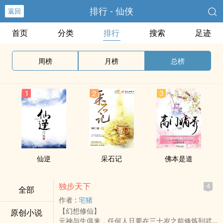
排行 - 仙侠
返回
首页
分类
排行
搜索
足迹
周榜
月榜
总榜
仙逆
采石记
佛本是道
独步天下
4
全部
作者 :
宅猪
【幻想修仙】
原创小说
元神与生俱来，任何人只要在三十岁之前修炼到武