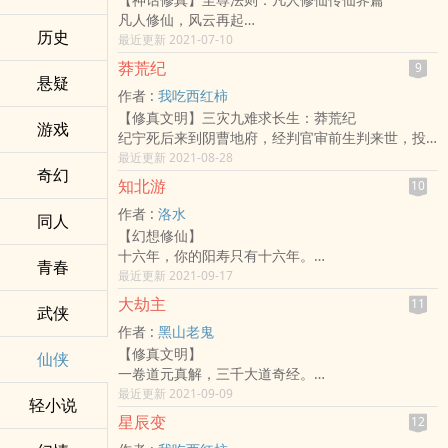
似火山沸腾，激情若瀚海汹涌，欲望如深渊无止
145374）。
凡人修仙，风云再起
境……登天路，踏歌行，弹指遮天。
论坛网址：0days/sybbs
历史
时空穿梭，轮回逆转
最近更新 2021-07-10
VIP读者QQ群：君子居（35194699，45157017）
金仙太乙，大罗道祖
——
莽荒纪
9
三千大道，法则至尊
悬疑
作者 :
我吃西红柿
《凡人修仙传》仙界篇，一个韩立叱咤仙界的故
【修真文明】三灾九难求长生：莽荒纪
事，一个凡人小子修仙的不灭传说。
游戏
纪宁死后来到阴曹地府，经判官审前生判来世，投
特说明下，没有看过前传的书友，并不影响本书的
胎到了部族纪氏。这里，有夸父逐日……有后羿射金
最近更新 2021-08-28
阅读体验，但感兴趣的书友，也可以先去看看《凡
奇幻
乌……更有为了逍遥长生，历三灾九劫，纵死无悔的
人修仙传》，再来看本书哦。
知北游
10
无数修仙者…………纪宁也成为了一名修仙者，开始
诸位道友，新书《大梦主》已经上传了哦。
作者 :
洛水
了他的修仙之路……
同人
【幻想修仙】
十六年，你的阳寿只有十六年。
青春
这是洛阳的预言大师伽叶第一次看见林飞时，送给
最近更新 2021-09-17
他的话。这一年，林飞十六岁。
大劫主
11
武侠
一个崭新而玄妙的世界向林飞打开。
作者 :
黑山老鬼
这是一本东方玄幻的体裁，描述少年的成长经历。
【修真文明】
如果硬要写本书的内容简介，不如写一个这本书所
仙侠
一卷道元真解，三千大道奇经。
要表达的东西，来得明白些。这就是对宿命的挣扎
寒门少年踏仙路，十年苦读意难平。
最近更新 2021-09-09
和反抗。
轻小说
仙榜有吾名！
知北游，宇宙万物源于气，道法无处不在。北者，
星辰变
12
无尽天骄崛起，一剑败尽英雄。
玄也，意指不可知的地方。