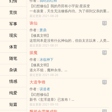
幻情
作者 :
我吃西红柿
不愿逐流从庸众，只求仰首见苍穹。
【幻想修仙】我的丹田有小宇宙:星辰变
此心本天生！
一名孩童，天生无法修炼内功。为了得到父亲的重
竞技
视关注，他毅然选择了修炼痛苦艰难的外功。春去
最近更新 2021-08-28
秋来，时光如梭，这个孩童长大了……变成了一名青
诛仙
13
军事
年，真正改变他的命运，是一颗流星化作的神秘晶
作者 :
萧鼎
石——流星泪。这颗流星泪在青年无所觉中，融入
现实
【修真文明】
了青年的体内，青年他也仿佛破茧化蝶一般蜕变……
这世间本是没有什幺神仙的，但自太古以来，人类
而随之而来的，一切都发生了变化。而他的父亲也
眼见周遭世界，诸般奇异之事，电闪雷鸣，狂风暴
最近更新 2021-08-31
终于知道了他从来没有真正倾注心力的儿子的惊人
体育
雨，又有天灾人祸，伤亡无数，哀鸿遍野，决非人
实力……
拔魔
14
力所能为，所能抵挡。遂以为九天之上，有诸般神
随笔
作者 :
冰临神下
灵，九幽之下，亦是阴魂归处，阎罗殿堂。于是神
【修真文明】
仙之说，流传于世。无数人类子民，诚心叩拜，向
杂谈
道火不熄，魔种永传。
着自己臆想创造出的各种神明顶礼膜拜，祈福诉
逆天之修，顺天成丹。
最近更新 2021-08-26
苦，香火鼎盛……
这是一个被魔种入侵过的少年、在视魔为生死大敌
方今之世，正道大昌，邪魔退避。中原大地山灵水
情感
大道争锋
15
的道门里修行成长的故事。
秀，人气鼎盛，物产丰富，为正派诸家牢牢占据。
作者 :
误道者
他被打上“需要警惕”的标签，注定他的人生轨迹与众
其中尤以“青云门”、“天音寺”、和“焚香谷”为三大支
纯爱
【幻想修仙】
不同。
柱，是为领袖。
新书《玄浑道章》已发布！
拔魔月票群344496575，订阅用户可加入
这个故事，便是从“青云门”开始的。
短篇
……
最近更新 2021-09-10
冰临神下读者群481462，主要面向贴吧读者
……
拔魔读者群459959247，面向所有对拔魔和死人经
飘摇余雪箫成歌
16