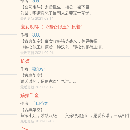
作者 :
吱吱
【宫闱宅斗】太后重生：相公，裙下臣
前世，李谦肖想了当朝太后姜宪一辈子。
今生，李谦却觉得千里相思不如软玉在怀，把嘉南郡主姜宪先
最近更新 2021-08-11
PS：重要的事说三遍。这是女主重生文，这是女主重生文，
庶女攻略（《锦心似玉》原着）
文。
作者 :
吱吱
【古典架空】庶女攻略强势袭来，美男接招
《锦心似玉》原着，钟汉良、谭松韵领衔主演。
鸟啼远山开，林霏独徘徊。
最近更新 2021-09-06
清雾闻折柳，登楼望君来。
长嫡
锦缎珠翠之间，她只是一个地位卑微的庶女……
作者 :
莞尔wr
总而言之，就是一部庶女奋斗史！
【古典架空】
谢氏谋的，是傅家百年气运。
傅侯爷谋的，是权势前程。
最近更新 2021-08-12
梦里的她是被博弈输掉的废棋，母亲投寰自尽，她被匆匆低嫁
嫡嫁千金
满天下的寒门子弟，却在大好年华，匆匆早逝。
作者 :
千山茶客
当她睁眼醒来，冷笑出声，你们都该好好忏悔！
【古典架空】
薛家小姐，才貌双绝，十六嫁得如意郎，恩爱和谐，三载相伴
元。
最近更新 2021-08-10
夫荣妻不贵，他性贪爵禄，为做驸马，将她视作尚公主路上的
宠妃