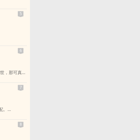
5
族兄长病好之
6
站在她面前温
。只有死人才
世，那可真是
的。最初是这
其荒唐！
的妃子写诗画
7
微一笑，老娘
她定要将所失
！谁叫人家娘
，进宫就开始
个“兵锋所
配。
要紧是自在，
。
~
的主，只能供
8
撒手，像是得