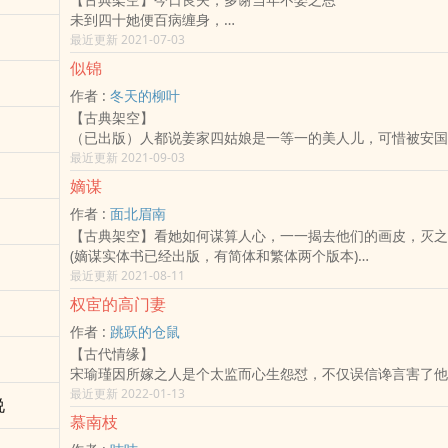
了个宝贝。
未到四十她便百病缠身，
一朝风云起，她想避着些，某人非拉着她昭告天下。
死的时候儿子正在娶亲。
最近更新 2021-07-03
某一日，病弱王爷扣着她的手，一声一声的咳，
锦朝觉得这一生再无眷恋，
“苏苏可心悦我？”
似锦
谁知醒来正当年少，
她刚沉默一瞬，那边就咳嗽的厉害，感觉她要是敢拒绝他就敢
作者 :
冬天的柳叶
风华正茂。
死。
【古典架空】
当年我痴心不改；
她连忙点头
（已出版）人都说姜家四姑娘是一等一的美人儿，可惜被安国
如今我冷硬如刀。
“悦，心悦的不得了。”
朵鲜花。然而姜似出嫁前夕，未婚夫与别的女人跳湖殉情了。
最近更新 2021-09-03
——————————
话音一落，作妖的王爷终于消停了。
本书已简体出版，当当网、京东、亚马逊均可订购，欢迎订购
嫡谋
作者 :
面北眉南
【古典架空】看她如何谋算人心，一一揭去他们的画皮，灭之
(嫡谋实体书已经出版，有简体和繁体两个版本)
***
最近更新 2021-08-11
前一世，所谓的血脉至亲告诉她，能为家族利益献身是她身为
权宦的高门妻
最大的荣耀。
作者 :
跳跃的仓鼠
结果她与姐姐反目成仇，让母亲垂泪早逝，累父亲血溅箭下…
【古代情缘】
重生于幼学之年，她再不是那任人摆布的棋子！
宋瑜瑾因所嫁之人是个太监而心生怨怼，不仅误信谗言害了他
且看她如何谋算人心，一一揭去他们的画皮，灭之于无形！
满门被灭，自己受尽折磨死在冰冷的牢中。重活一世，再次面
最近更新 2022-01-13
所谓荣耀，是守护所爱至亲一生平安顺遂。
说
婚，她欣然应允。这一次，她要保护好自己的家人，好好弥补
所谓荣耀，是但得一人心，白首不相离。
慕南枝
惨了的太监夫君。