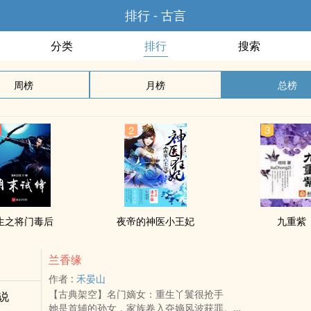
排行 - 古言
分类
排行
搜索
周榜
月榜
总榜
生之将门毒后
夜帝的神医小王妃
九重紫
兰香缘
作者 :
禾晏山
【古典架空】名门嫡女：重生丫鬟很抢手
说
她是首辅的孙女，家族卷入夺嫡风波获罪。