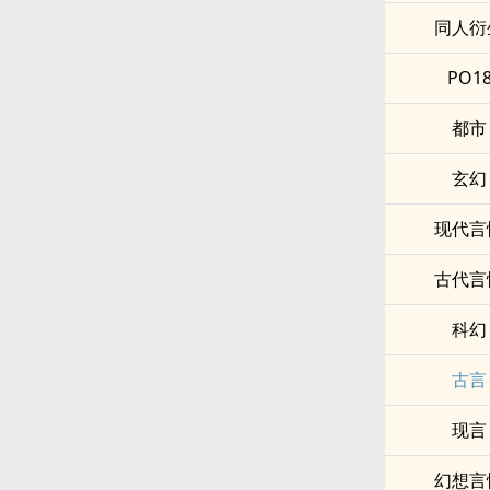
同人衍
PO1
都市
玄幻
现代言
古代言
科幻
古言
现言
幻想言