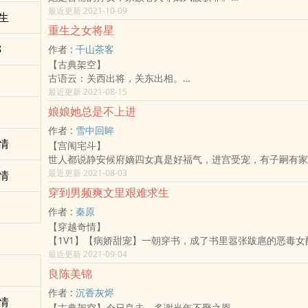
与新婚丈夫双双死在发配途中。
最近更新 2021-10-09
生
她带着记忆重来，成为江南望族林家的家生丫鬟陈香兰。
重生之女将星
这一生，香兰有四朵桃花。
8
作者 :
千山茶客
一朵不能要，
【古典架空】
一朵她不要，
古语云：关西出将，关东出相。
一朵还没开好就谢了
禾晏是天生的将星。
最近更新 2021-08-15
还有一朵......唉，不省心啊......
她是兄长的替代品，征战沙场多年，平西羌，定南蛮，却在同
这是一个小丫鬟想脱离宅门而不得的故事
娘娘她总是不上进
时功成身退，嫁人成亲。
作者 :
雪中回眸
成亲之后，不得夫君宠爱，更身患奇疾，双目失明，貌美小妾
情
【宫闱宅斗】
柔而语：你那毒瞎双眼的汤药，可是你族中长辈亲自吩咐送来
世人都说静安候府嫡四女真是好福气，进宫受宠，有子嗣有家
不会泄露秘密，你活着——就是对他们天大的威胁！
风光无限啊！事实上，沈初柳自个儿都不清楚怎幺走到这一步
最近更新 2021-08-03
情
一代名将，巾帼英雄，死于后宅争风吃醋的无知妇人手中，何
样的，旁的妃子弹琴跳舞，沈初柳表示老娘又不是卖艺的。旁
再醒来，她竟成操练场上校尉的女儿，柔弱骄纵，青春烂漫。
穿到男频爽文里艰难求生
画，沈初柳表示老娘又不去考状元。人家嘲笑她不得宠，她微
领我的功勋，要我的命，带我的兵马，欺我的情！重来一世，
作者 :
秦原
有家世啊。皇帝那是真没办法，嫔妃不来讨好，他还不能不见
去的一件件夺回来。召天下，红颜封侯，威震九州！
【穿越奇情】
家真给力呢？沈初柳那是真不在乎，那一家混账亲戚爱咋咋地
一如军营深似海，这不，一开始就遇到了她前世的死对头，那
【1V1】【病娇甜宠】一朝穿书，成了书里嚣张跋扈的恶毒女
放飞自我。一时放飞一时爽，一直放飞就一直爽。做人嘛，做
指，威惊绝域”的少年将军。
苏叶默默攥紧小拳头，活下去，就得离那位崩坏的黑心肝远点
最近更新 2021-09-04
要是太憋屈了，就算是皇帝老儿也不好使！
很飒的女将军xA爆了的狼系少年，双将军设定，请支持正版茶
京中一王爷，俊美无比却身娇体弱，规矩多，很挑剔，惹不起
良陈美锦
着。
作者 :
沉香灰烬
偏偏这位没把任何人放在眼里的爷，一见她就拉着她的衣襟不
情
【古典架空】今日良夫，多谢当年不娶之恩