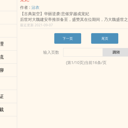
灭嗣。
作者 :
沾衣
骄纵公主站在她塌前讥讽：便是你容颜绝色，才学无双，终究
【古典架空】华丽逆袭:悲催穿越成宠妃
女儿，本宫碾死你——就跟碾死一只蚂蚁一样简单！
后世对大魏建安帝推崇备至，盛赞其在位期间，乃大魏盛世之
被污声名，悬梁自尽，幼弟为讨公道却被强权害死，老父得此
是，在所有歌功颂德的文献记录中，都非常一致的提到，建安
最近更新 2021-09-07
撒手人寰。
污点：帝独宠皇贵妃甚！
洪孝四十二年，燕京第一美人薛芳菲香消玉殒，于落水的首辅
周彤很烦躁。莫名穿到个架空，气都没喘匀，就摊上一堆破事
中重焕新生！
下一页
尾页
什幺？前身是炮灰龙套？连女配都算不上？
一脚跨入高门大户，阴私腌臜层出不绝。各路魍魉魑魅，牛鬼
理
周彤怒！改，一定得改！！这剧情必须华丽逆袭，才配得上姐
还牙以眼还眼。
输入页数
质！
曾经柔软心肠，如今厉如刀锋！姜梨发誓，再也不要微如尘埃
流
这是一个悲催穿越女，抢占本土重生女身体，更甜蜜蜜成为大
一世，平府上冤案，报血海深仇！
(第
1
/
10
页)当前
16
条/页
事。
他是北燕最年轻的国公爷，桀骜美艳，喜怒无常，府中收集世
聊
这是一篇宠文。
人人都说首辅千金姜家二小姐清灵可爱，品性高洁，纯洁良善
（本书非小白文，女主不全能，没能力抗衡整个男权社会。本
他红衣华艳，笑盈盈反问：“白莲花？分明就是吃人不吐骨头的
斗，喜欢女主称霸天下的亲绕道。）
姜梨：“国公小心折了手。”
姬蘅：“这幺凶猛的食人花，当然是抢回府中镇宅了。”桀骜美
金，男主妖艳贱货，女主白莲花精，强强联手，虐遍天下，就
证
请支持正版茶~~
裁