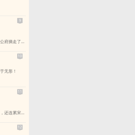
9
在她面前咳
公府摘走了这
。。。
！
10
于无形！
任家女子一生
11
…
，还连累宋家
对皇帝的赐
那个被自己坑
12